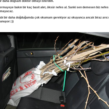
ir daha doğsam doktor olmayı isterdim.
ermayeye bakın bir kaç basit alet, öksür nefes al. Sanki sen demesen biz nefes
lmayacaz.
abi bir daha doğduğumda çok okumam gerekiyor az okuyunca ancak biraz arıcı
lunuyor::))