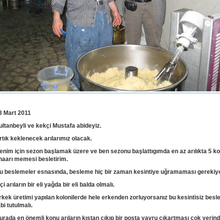
8 Mart 2011
ultanbeyli ve kekçi Mustafa abideyiz.
rtık keklenecek arılarımız olacak.
enim için sezon başlamak üzere ve ben sezonu başlattıgımda en az arılıkta 5 ko
naarı memesi besletirim.
u beslemeler esnasında, besleme hiç bir zaman kesintiye uğramaması gerekiyo
çi arıların bir eli yağda bir eli balda olmalı.
rkek üretimi yapılan kolonilerde hele erkenden zorluyorsanız bu kesintisiz bes
abi tutulmalı.
urada en önemli konu arıların kıştan çıkıp bir posta yavru çıkartması çok yerind