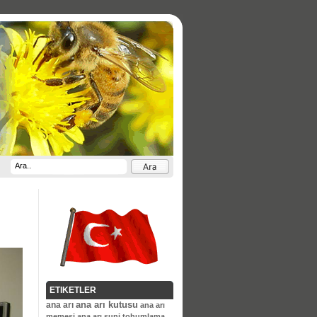
ETIKETLER
ana arı kutusu
ana arı
ana arı
memesi
ana arı suni tohumlama