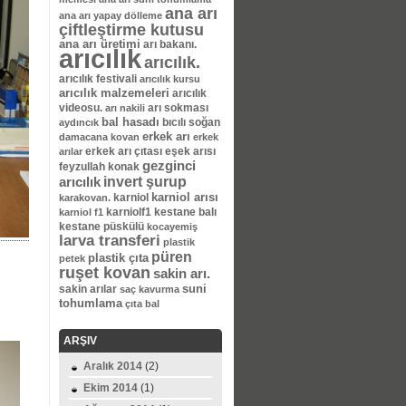
ana arı
ana arı yapay dölleme
çiftleştirme kutusu
ana arı üretimi
arı bakanı.
arıcılık
arıcılık.
arıcılık festivali
arıcılık kursu
arıcılık malzemeleri
arıcılık
videosu.
arı sokması
arı nakili
bal hasadı
bıcılı soğan
aydıncık
erkek arı
damacana kovan
erkek
erkek arı çıtası
eşek arısı
arılar
gezginci
feyzullah konak
invert şurup
arıcılık
karniol arısı
karniol
karakovan.
karniolf1
kestane balı
karniol f1
kestane püskülü
kocayemiş
larva transferi
plastik
püren
plastik çıta
petek
ruşet kovan
sakin arı.
suni
sakin arılar
saç kavurma
tohumlama
çıta bal
ARŞIV
Aralık 2014
(2)
Ekim 2014
(1)