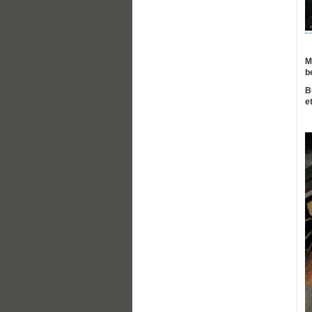
M
b
B
e