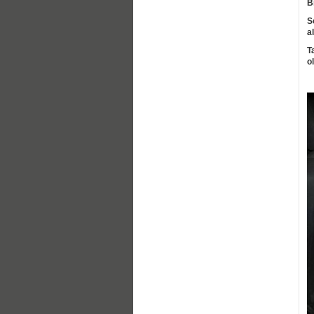
B
S
a
T
o