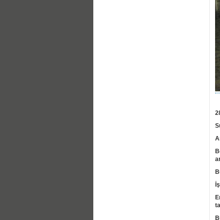
2
S
A
B
a
B
İş
E
t
B