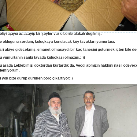
oliyi açıyoruz acayip bir şeyler var o benle alakalı degilmiş.
e oldugunu sordum, kuluçkaya konulacak köy tavukları yumurtası.
ari abiye gidecekmiş, emanet olmasaydı bir kaç tanesini götürmek içten bile deg
u yumurtanın sanki tavada kuluçkası olmazmı.::))
u arada Leblebimizi doktordan kurtardık da, Vecdi abmizin hakkını nasıl ödeyec
ilemiyorum.
şi yok bize durup duruken borç çıkartıyor::)