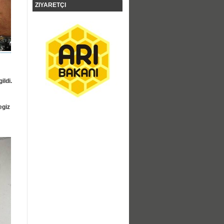
ZIYARETÇI
ildi.
egiz