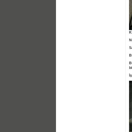
K
N
S
B
B
b
İ