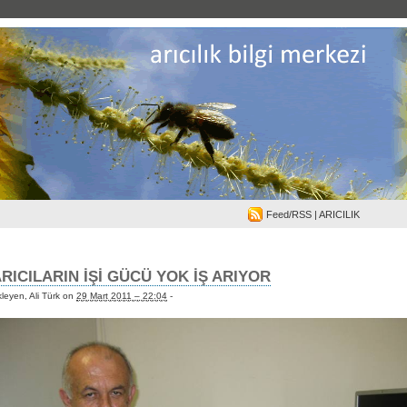
Feed/RSS
| ARICILIK
RICILARIN İŞİ GÜCÜ YOK İŞ ARIYOR
leyen, Ali Türk on
29 Mart 2011 – 22:04
-