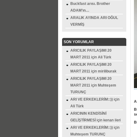
Buckfast arısı. Brother
ADAM’ın…
ARALIK AYINDA ARI OĞUL
VERMİŞ
SON YORUMLAR
ARICILIK PAYLAŞIMI 20
MART 2011
için
Ali Türk
ARICILIK PAYLAŞIMI 20
MART 2011
için
miriliburak
ARICILIK PAYLAŞIMI 20
MART 2011
için
Muhteşem
TURUNÇ
ARI VE ERKEKLERİM::))
için
A
Ali Türk
B
ARICININ KENDİSİNİ
s
GELİŞTİRMESİ
için
kenan ileri
B
ARI VE ERKEKLERİM::))
için
Muhteşem TURUNÇ