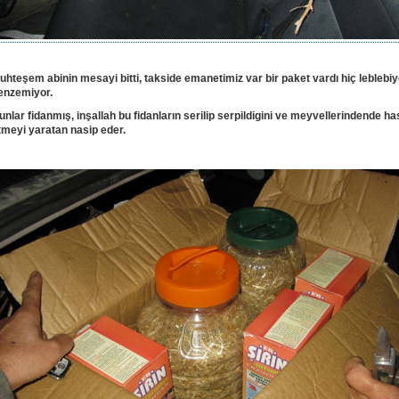
uhteşem abinin mesayi bitti, takside emanetimiz var bir paket vardı hiç leblebi
enzemiyor.
unlar fidanmış, inşallah bu fidanların serilip serpildigini ve meyvellerindende ha
tmeyi yaratan nasip eder.