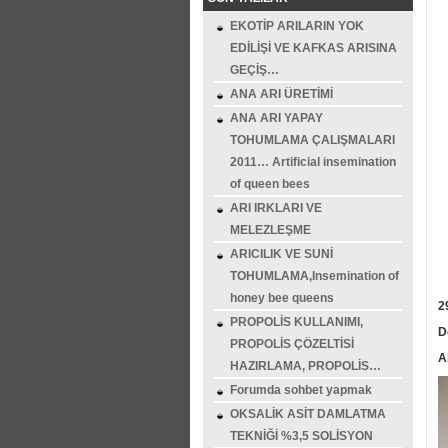
EKOTİP ARILARIN YOK
EDİLİŞİ VE KAFKAS ARISINA
GEÇİŞ…
ANA ARI ÜRETİMİ
ANA ARI YAPAY
TOHUMLAMA ÇALIŞMALARI
2011… Artificial insemination
of queen bees
ARI IRKLARI VE
MELEZLEŞME
ARICILIK VE SUNİ
TOHUMLAMA,Insemination of
honey bee queens
2
PROPOLİS KULLANIMI,
D
PROPOLİS ÇÖZELTİSİ
A
HAZIRLAMA, PROPOLİS…
Forumda sohbet yapmak
OKSALİK ASİT DAMLATMA
TEKNİĞİ %3,5 SOLİSYON