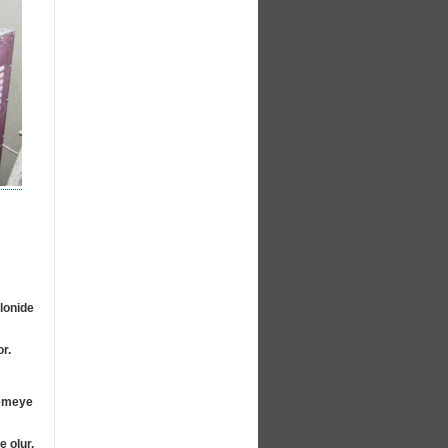
lonide
r.
lemeye
e olur.