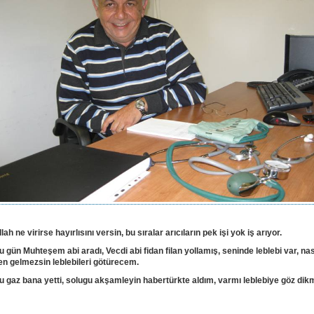
llah ne virirse hayırlısını versin, bu sıralar arıcıların pek işi yok iş arıyor.
u gün Muhteşem abi aradı, Vecdi abi fidan filan yollamış, seninde leblebi var, nas
en gelmezsin leblebileri götürecem.
u gaz bana yetti, solugu akşamleyin habertürkte aldım, varmı leblebiye göz dik