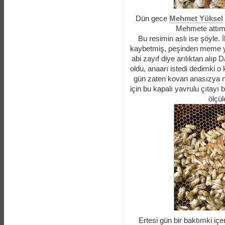
Dün gece
Mehmet Yüksel
Mehmete attım a
Bu resimin aslı ise şöyle. İ
kaybetmiş, peşinden meme y
abi zayıf diye arılıktan alıp 
oldu, anaarı istedi dedimki o
gün zaten kovan anasızya ne 
için bu kapalı yavrulu çıtayı
ölçül
Ertesi gün bir baktımki iç