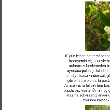
10 gün içinde her taraf pesp
kocayemiş çiçekleriyle b
arılarımızı beslemeden bu
ayrıcada polen gelişinden s
şimdiye kadarkinden çok gü
gibi bir süre olursa iki pos
Ayrıca yavru faliyeti tam b
onuda paylaşırız. Örnek üç ç
arasına sokarsanız anaarıd
zorunda kalacak