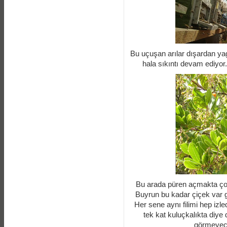
Bu uçuşan arılar dışardan y
hala sıkıntı devam ediyor
Bu arada püren açmakta ço
Buyrun bu kadar çiçek var ge
Her sene aynı filimi hep iz
tek kat kuluçkalıkta diy
görmeyece