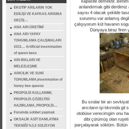
kapasite demektir. Benim y
arılandırmak gibi derdimiz 
EKOTİP ARILARIN YOK
sayısı 4 olacak şekilde tas
EDİLİŞİ VE KAFKAS ARISINA
sorunmu var anlamış degil
GEÇİŞ…
çalışıyorum küt havanın sogu
ANA ARI ÜRETİMİ
Dünyaya biraz firen y
ANA ARI YAPAY
TOHUMLAMA ÇALIŞMALARI
2011… Artificial insemination
of queen bees
ARI IRKLARI VE
MELEZLEŞME
ARICILIK VE SUNİ
TOHUMLAMA,Insemination of
honey bee queens
PROPOLİS KULLANIMI,
PROPOLİS ÇÖZELTİSİ
Bu sıralar bir arı sevkiyat
HAZIRLAMA, PROPOLİS…
arıcıların işi tıkırında gi
Forumda sohbet yapmak
otobüse verecimgim onu haz
dibi çürümüş olan ruşeti
OKSALİK ASİT DAMLATMA
parçalayarak söktüm. Bütün bi
TEKNİĞİ %3,5 SOLİSYON