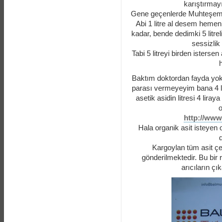
karıştırmayı
Gene geçenlerde Muhteşem ab
Abi 1 litre al desem hemen
kadar, bende dedimki 5 litre
sessizlik
Tabi 5 litreyi birden isterse
Baktım doktordan fayda yok
parası vermeyeyim bana 4 lit
asetik asidin litresi 4 lira
o
http://www
Hala organik asit isteyen 
Kargoylan tüm asit çe
gönderilmektedir. Bu bir 
arıcıların çı