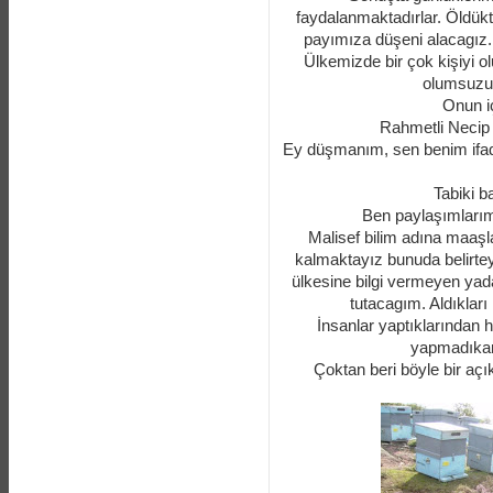
faydalanmaktadırlar. Öldük
payımıza düşeni alacagız. 
Ülkemizde bir çok kişiyi 
olumsuzu
Onun iç
Rahmetli Necip F
Ey düşmanım, sen benim ifa
Tabiki b
Ben paylaşımlarım
Malisef bilim adına maaşla
kalmaktayız bunuda belirtey
ülkesine bilgi vermeyen yad
tutacagım. Aldıklar
İnsanlar yaptıklarından 
yapmadıkarı
Çoktan beri böyle bir a