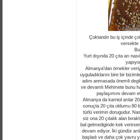
Çoktandır bu iş içinde 
versekte 
Bu
Yurt dışında 20 çıta arı na
yapıyor
Almanya’dan örnekler veriy
uyguladıklarını bire bir bizim
adını anmasada önemli degil,
ve devamlı Mehmete bunu hatır
paylaşımını devam ett
Almanya da karniol arılar 20
sonuçta 20 çıta oldumu 80 bi
türlü verimin dorugudur. Nası
siz ona 20 çıtalık alan bırak
bal gelmediginde kek verirsen
devam ediyor. İki gündür ar
başladı ve daha çok yavru 