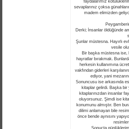
faydalarımız kötülükler
sevaplarınız çoksa günahların
madem elimizden geliyor
Peygamberimi
Derki; İnsanlar öldüğünde am
Şunlar müstesna. Hayırlı evl
vesile ol
Bir başka müstesna ise
hayratlar bırakmak. Bunlard
herkesin kullanımına ücret
vakfından giderleri karşılanı
ediyor, yani mezarı
Sonuncusu ise arkasında ese
kitaplar gelirdi. Başka 
kitaplarınızdan insanlar 
oluyorsunuz. Şimdi ise kitap
konumunu almıştır. Ben bu
dilimi anlamayan bile resim
önce bende aynısını yapıyord
resimle
Sonuçta günlüklerimi