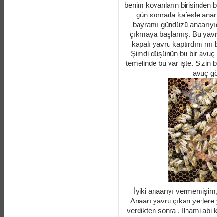
benim kovanların birisinden bir
gün sonrada kafesle anar
bayramı gündüzü anaarıyıd
çıkmaya başlamış. Bu yavrula
kapalı yavru kaptırdım mı 
Şimdi düşünün bu bir avuç ar
temelinde bu var işte. Sizin b
avuç gö
İyiki anaarıyı vermemişim,
Anaarı yavru çıkan yerlere
verdikten sonra , İlhami abi k