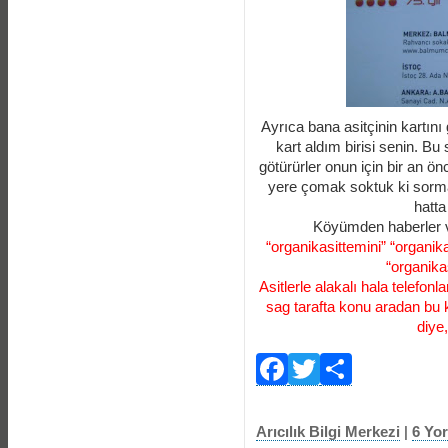
Ayrıca bana asitçinin kartını
kart aldım birisi senin. Bu 
götürürler onun için bir an ö
yere çomak soktuk ki sormay
hatta 
Köyümden haberler var
“organikasittemini” “organika
“organika
Asitlerle alakalı hala telefon
sag tarafta konu aradan bu k
diye,
Facebook
Twitter
Payla
Arıcılık Bilgi Merkezi
|
6 Yo