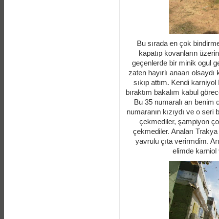
Bu sırada en çok bindirm
kapatıp kovanların üzerin
geçenlerde bir minik ogul g
zaten hayırlı anaarı olsaydı
sıkıp attım. Kendi karniyo
bıraktım bakalım kabul görec
Bu 35 numaralı arı benim d
numaranın kızıydı ve o seri b
çekmediler, şampiyon ço
çekmediler. Anaları Trakya
yavrulu çıta verirmdim. Arı
elimde karnio