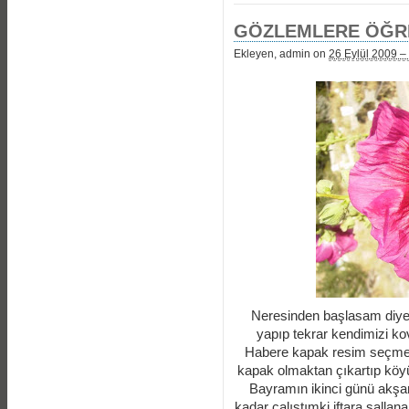
GÖZLEMLERE ÖĞRE
Ekleyen, admin on
26 Eylül 2009 –
Neresinden başlasam diye 
yapıp tekrar kendimizi ko
Habere kapak resim seçmekt
kapak olmaktan çıkartıp köy
Bayramın ikinci günü akş
kadar çalıştımki iftara sallana