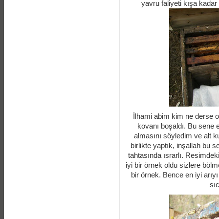
yavru faliyeti kışa kadar 
İlhami abim kim ne derse 
kovanı boşaldı. Bu sene er
almasını söyledim ve alt ku
birlikte yaptık, inşallah bu 
tahtasında ısrarlı. Resimdek
iyi bir örnek oldu sizlere böl
bir örnek. Bence en iyi arıyı
sı