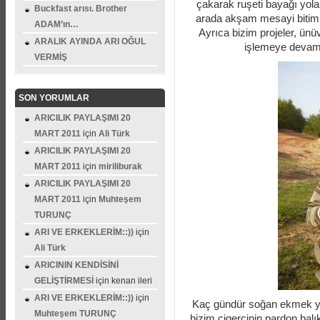
çakarak ruşeti bayağı yol
Buckfast arısı. Brother
arada akşam mesayi bitimi 
ADAM’ın…
Ayrıca bizim projeler, ünü
ARALIK AYINDA ARI OĞUL
işlemeye devam 
VERMİŞ
SON YORUMLAR
ARICILIK PAYLAŞIMI 20
MART 2011
için
Ali Türk
ARICILIK PAYLAŞIMI 20
MART 2011
için
miriliburak
ARICILIK PAYLAŞIMI 20
MART 2011
için
Muhteşem
TURUNÇ
ARI VE ERKEKLERİM::))
için
Ali Türk
ARICININ KENDİSİNİ
GELİŞTİRMESİ
için
kenan ileri
ARI VE ERKEKLERİM::))
için
Kaç gündür soğan ekmek ye
Muhteşem TURUNÇ
bizim cigercinin pardon bal