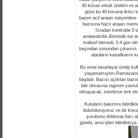
40 kovan erkek üretimi ve an
günü bu 40 kovana ikinci t
bazen acil anaarı isteyenlere 
bazısına hazır anaarı memes
Sıradan kontrolde 5 t
analandırdık.Birisinde ise 
malisef bitmedi, 3-4 gün ol
başından sonundan çıkarsın. 
atanların kanatlkarını 
Bu sene tasarlayıp üretip ku
yaşamamıştım.Ramazanın s
başladı. Bazısı açlıktan bazı
bile olmasına ragmen yavrulu 
olmayacak, isterlerse terk et
Kutuların bakımını bitirdik
bulunduruyoruz ve bir kovan
şurubunu doldurup hacı ab
gündü, ama işleri bitirdinizy