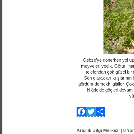
Gebze’ye dönerken yol üze
meyveleri yedik. Götür ilha
telefondan çok güzel bir
Son olarak arı kuşlarının
gördüm demekki gittiler. Çok 
Niğde’de göçleri devam 
yü
Facebook
Twitter
Payla
Arıcılık Bilgi Merkezi
|
8 Yo