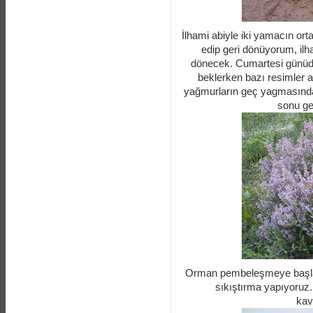
İlhami abiyle iki yamacın ort
edip geri dönüyorum, ilh
dönecek. Cumartesi günüde
beklerken bazı resimler a
yağmurların geç yagmasınd
sonu ge
Orman pembeleşmeye başladı.
sıkıştırma yapıyoruz
kav