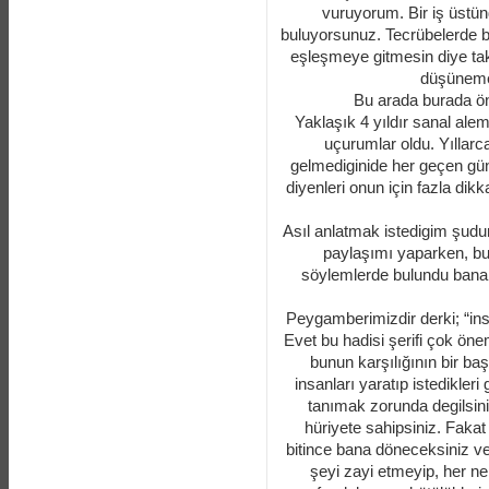
vuruyorum. Bir iş üstü
buluyorsunuz. Tecrübelerde b
eşleşmeye gitmesin diye tak
düşüneme
Bu arada burada ön
Yaklaşık 4 yıldır sanal ale
uçurumlar oldu. Yıllarca
gelmediginide her geçen gü
diyenleri onun için fazla di
Asıl anlatmak istedigim şudur
paylaşımı yaparken, bu 
söylemlerde bulundu bana 
Peygamberimizdir derki; “ins
Evet bu hadisi şerifi çok öne
bunun karşılığının bir baş
insanları yaratıp istedikleri
tanımak zorunda degilsiniz,
hüriyete sahipsiniz. Faka
bitince bana döneceksiniz ve
şeyi zayi etmeyip, her n