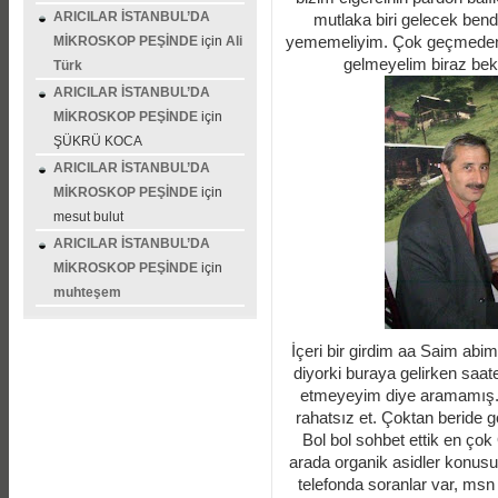
ARICILAR İSTANBUL’DA
mutlaka biri gelecek be
yememeliyim. Çok geçmeden k
MİKROSKOP PEŞİNDE
için
Ali
gelmeyelim biraz bekle
Türk
ARICILAR İSTANBUL’DA
MİKROSKOP PEŞİNDE
için
ŞÜKRÜ KOCA
ARICILAR İSTANBUL’DA
MİKROSKOP PEŞİNDE
için
mesut bulut
ARICILAR İSTANBUL’DA
MİKROSKOP PEŞİNDE
için
muhteşem
İçeri bir girdim aa Saim abi
diyorki buraya gelirken saa
etmeyeyim diye aramamış. A
rahatsız et. Çoktan beride 
Bol bol sohbet ettik en çok
arada organik asidler konusund
telefonda soranlar var, msn 