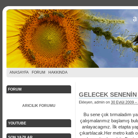
ANASAYFA
FORUM
HAKKINDA
FORUM
GELECEK SENENİN 
Ekleyen, admin on
30 Eylül 2009 –
ARICILIK FORUMU
Bu sene çok tırmaladım ya
çalışmalarımız başlamış bul
YOUTUBE
anlayacagınız. İlk etapta ya
çıkartılacak.Her metro katlı 
SON YAZILAR