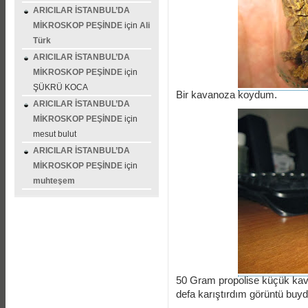
ARICILAR İSTANBUL’DA
MİKROSKOP PEŞİNDE
için
Ali
Türk
ARICILAR İSTANBUL’DA
MİKROSKOP PEŞİNDE
için
ŞÜKRÜ KOCA
Bir kavanoza koydum.
ARICILAR İSTANBUL’DA
MİKROSKOP PEŞİNDE
için
mesut bulut
ARICILAR İSTANBUL’DA
MİKROSKOP PEŞİNDE
için
muhteşem
50 Gram propolise küçük kavan
defa karıştırdım görüntü buyd