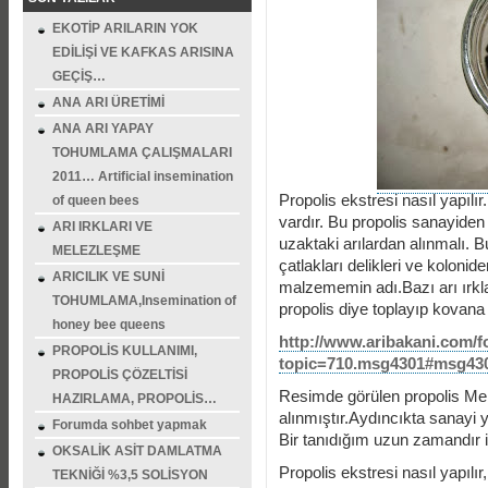
EKOTİP ARILARIN YOK
EDİLİŞİ VE KAFKAS ARISINA
GEÇİŞ…
ANA ARI ÜRETİMİ
ANA ARI YAPAY
TOHUMLAMA ÇALIŞMALARI
2011… Artificial insemination
Propolis ekstresi nasıl yapılı
of queen bees
vardır. Bu propolis sanayide
ARI IRKLARI VE
uzaktaki arılardan alınmalı. B
MELEZLEŞME
çatlakları delikleri ve kolonid
ARICILIK VE SUNİ
malzememin adı.Bazı arı ırkl
TOHUMLAMA,Insemination of
propolis diye toplayıp kovana g
honey bee queens
http://www.aribakani.com/
PROPOLİS KULLANIMI,
topic=710.msg4301#msg43
PROPOLİS ÇÖZELTİSİ
Resimde görülen propolis Mers
HAZIRLAMA, PROPOLİS…
alınmıştır.Aydıncıkta sanayi yo
Forumda sohbet yapmak
Bir tanıdığım uzun zamandır i
OKSALİK ASİT DAMLATMA
Propolis ekstresi nasıl yapılır
TEKNİĞİ %3,5 SOLİSYON