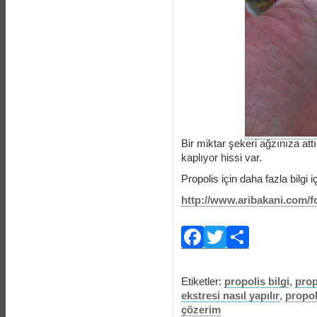
Bir miktar şekeri ağzınıza attı
kaplıyor hissi var.
Propolis için daha fazla bilgi iç
http://www.aribakani.com/
Facebook
Twitter
Payla
Etiketler:
propolis bilgi
,
prop
ekstresi nasıl yapılır
,
propol
çözerim