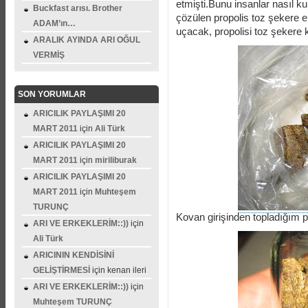
etmişti.Bunu insanlar nasıl k
Buckfast arısı. Brother
çözülen propolis toz şekere em
ADAM’ın…
uçacak, propolisi toz şekere
ARALIK AYINDA ARI OĞUL
VERMİŞ
SON YORUMLAR
ARICILIK PAYLAŞIMI 20
MART 2011
için
Ali Türk
ARICILIK PAYLAŞIMI 20
MART 2011
için
miriliburak
ARICILIK PAYLAŞIMI 20
MART 2011
için
Muhteşem
TURUNÇ
Kovan girişinden topladığım p
ARI VE ERKEKLERİM::))
için
Ali Türk
ARICININ KENDİSİNİ
GELİŞTİRMESİ
için
kenan ileri
ARI VE ERKEKLERİM::))
için
Muhteşem TURUNÇ