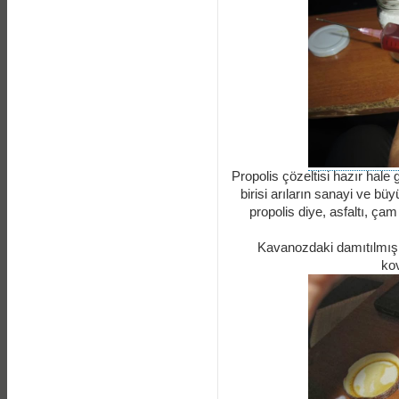
Propolis çözeltisi hazır hale
birisi arıların sanayi ve bü
propolis diye, asfaltı, ç
Kavanozdaki damıtılmış p
kov