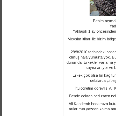
Benim açımdan 
Yada
Yaklaşık 1 ay öncesinden
Mevsim itibari ile bizim bölg
28/8/2010 tarihindeki notl
olmuş hala yumurta yok. Bu
durumda. Erkekler var ama yet
sayısı artıyor ve b
Erkek çok olsa bir kaç tur
defalarca çiftl
İtü öğretim görevlisi Ali
Bende çoktan beri zaten no
Ali Kandemir hocamıza kutu
arılarımın yazdan kalma anal