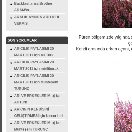
Buckfast arısı. Brother
ADAM’ın…
ARALIK AYINDA ARI OĞUL
VERMİŞ
Püren bölgemizde yılgında de
SON YORUMLAR
çe
Kendi arasında erken açanı, d
ARICILIK PAYLAŞIMI 20
MART 2011
için
Ali Türk
ARICILIK PAYLAŞIMI 20
MART 2011
için
miriliburak
ARICILIK PAYLAŞIMI 20
MART 2011
için
Muhteşem
TURUNÇ
ARI VE ERKEKLERİM::))
için
Ali Türk
ARICININ KENDİSİNİ
GELİŞTİRMESİ
için
kenan ileri
ARI VE ERKEKLERİM::))
için
Muhteşem TURUNÇ