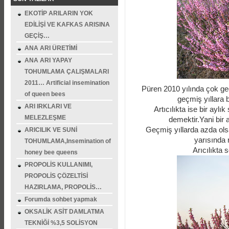
EKOTİP ARILARIN YOK
EDİLİŞİ VE KAFKAS ARISINA
GEÇİŞ…
ANA ARI ÜRETİMİ
ANA ARI YAPAY
TOHUMLAMA ÇALIŞMALARI
2011… Artificial insemination
Püren 2010 yılında çok g
of queen bees
geçmiş yıllara 
ARI IRKLARI VE
Artıcılıkta ise bir ayl
MELEZLEŞME
demektir.Yani bir 
Geçmiş yıllarda azda olsa
ARICILIK VE SUNİ
yarısında
TOHUMLAMA,Insemination of
Arıcılıkta
honey bee queens
PROPOLİS KULLANIMI,
PROPOLİS ÇÖZELTİSİ
HAZIRLAMA, PROPOLİS…
Forumda sohbet yapmak
OKSALİK ASİT DAMLATMA
TEKNİĞİ %3,5 SOLİSYON