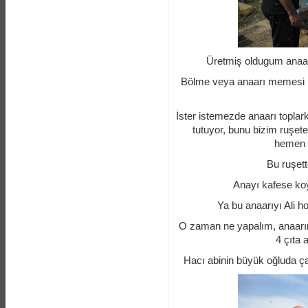
Üretmiş oldugum anaarıl
Bölme veya anaarı memesi be
İster istemezde anaarı toplar
tutuyor, bunu bizim ruşe
hemen a
Bu ruşett
Anayı kafese koy
Ya bu anaarıyı Ali 
O zaman ne yapalım, anaarını
4 çıta a
Hacı abinin büyük oğluda çay