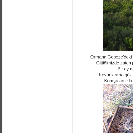
Ormana Gebeze’deki işl
Gittiğimizde zaten 
Bir ay g
Kovanlarıma göz 
Komşu arılıkla