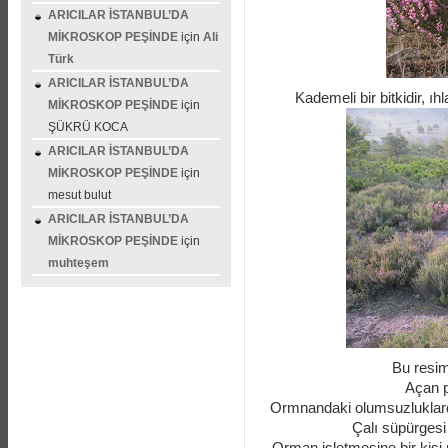
ARICILAR İSTANBUL’DA
MİKROSKOP PEŞİNDE
için
Ali
Türk
ARICILAR İSTANBUL’DA
Kademeli bir bitkidir, 
MİKROSKOP PEŞİNDE
için
ŞÜKRÜ KOCA
ARICILAR İSTANBUL’DA
MİKROSKOP PEŞİNDE
için
mesut bulut
ARICILAR İSTANBUL’DA
MİKROSKOP PEŞİNDE
için
muhteşem
Bu resim
Açan p
Ormnandaki olumsuzluklardan b
Çalı süpürgesi 
Orman işletmesine bir kişi