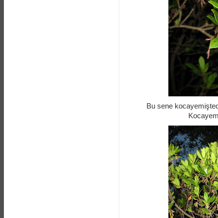
Bu sene kocayemişted
Kocayemiş