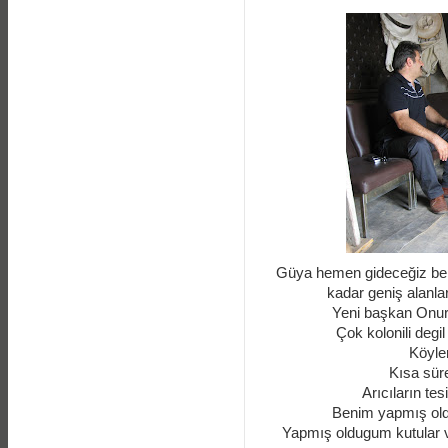
Güya hemen gideceğiz bekl
kadar geniş alanla
Yeni başkan Onur 
Çok kolonili degil
Köyler
Kısa sür
Arıcıların tes
Benim yapmış old
Yapmış oldugum kutular ve