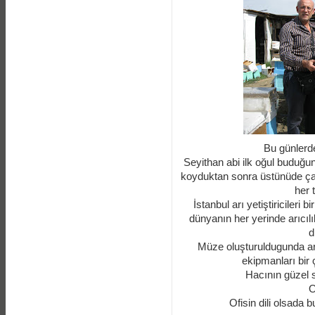
Bu günlerde
Seyithan abi ilk oğul buduğun
koyduktan sonra üstünüde ça
her t
İstanbul arı yetiştiricileri
dünyanın her yerinde arıcıl
d
Müze oluşturuldugunda ar
ekipmanları bir 
Hacının güzel s
O
Ofisin dili olsada