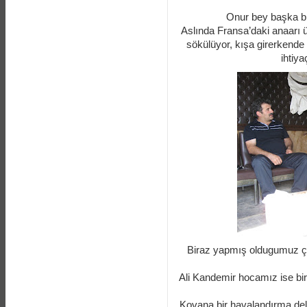
Onur bey başka bir
Aslında Fransa’daki anaarı ür
sökülüyor, kışa girerkende b
ihtiy
Biraz yapmış oldugumuz ç
Ali Kandemir hocamız ise bir 
Kovana bir havalandırma deliğ