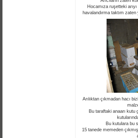
Arıcıların zaten ko
Hocamıza ruşetteki arıyı
havalandırma taktım zaten 
Arılıktan çıkmadan hacı biz
malze
Bu taraftaki anaarı kutu gö
kutularınd
Bu kutulara bu 
15 tanede memeden çıkmış v