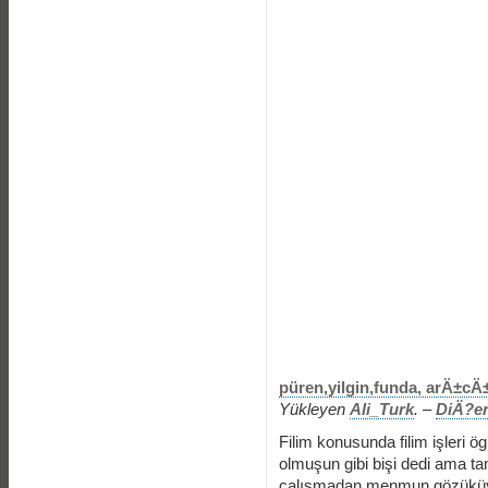
püren,yilgin,funda, arÄ±cÄ±
Yükleyen
Ali_Turk
. –
DiÄ?er
Filim konusunda filim işleri 
olmuşun gibi bişi dedi ama t
çalışmadan menmun gözüküyo