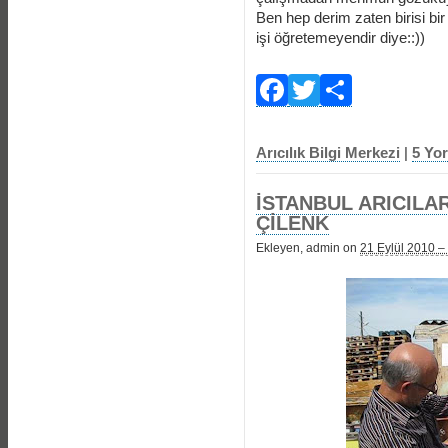
Ben hep derim zaten birisi bi
işi öğretemeyendir diye::))
Facebook
Twitter
Payla
Arıcılık Bilgi Merkezi
|
5 Yo
İSTANBUL ARICILA
ÇİLENK
Ekleyen, admin on
21 Eylül 2010 –