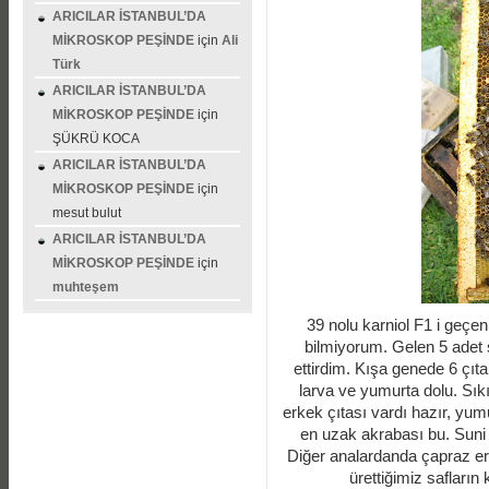
ARICILAR İSTANBUL’DA
MİKROSKOP PEŞİNDE
için
Ali
Türk
ARICILAR İSTANBUL’DA
MİKROSKOP PEŞİNDE
için
ŞÜKRÜ KOCA
ARICILAR İSTANBUL’DA
MİKROSKOP PEŞİNDE
için
mesut bulut
ARICILAR İSTANBUL’DA
MİKROSKOP PEŞİNDE
için
muhteşem
39 nolu karniol F1 i geçe
bilmiyorum. Gelen 5 adet s
ettirdim. Kışa genede 6 çıta
larva ve yumurta dolu. Sıkı
erkek çıtası vardı hazır, yum
en uzak akrabası bu. Suni
Diğer analardanda çapraz er
ürettiğimiz safların