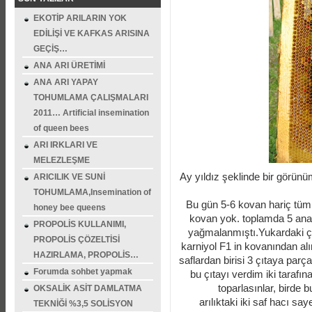
EKOTİP ARILARIN YOK
EDİLİŞİ VE KAFKAS ARISINA
GEÇİŞ…
ANA ARI ÜRETİMİ
ANA ARI YAPAY
TOHUMLAMA ÇALIŞMALARI
2011… Artificial insemination
of queen bees
ARI IRKLARI VE
MELEZLEŞME
Ay yıldız şeklinde bir görün
ARICILIK VE SUNİ
TOHUMLAMA,Insemination of
Bu gün 5-6 kovan hariç tü
honey bee queens
kovan yok. toplamda 5 ana
PROPOLİS KULLANIMI,
yağmalanmıştı.Yukardaki çı
PROPOLİS ÇÖZELTİSİ
karniyol F1 in kovanından alın
HAZIRLAMA, PROPOLİS…
saflardan birisi 3 çıtaya parç
Forumda sohbet yapmak
bu çıtayı verdim iki tarafına
toparlasınlar, birde b
OKSALİK ASİT DAMLATMA
arılıktaki iki saf hacı 
TEKNİĞİ %3,5 SOLİSYON