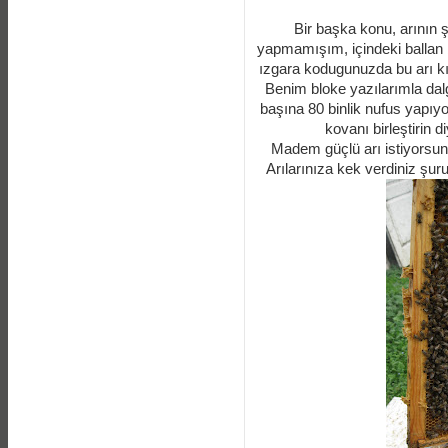
Bir başka konu, arının 
yapmamışım, içindeki ballan b
ızgara kodugunuzda bu arı kıs
Benim bloke yazılarımla dal
başına 80 binlik nufus yapıy
kovanı birleştirin d
Madem güçlü arı istiyorsunu
Arılarınıza kek verdiniz şur