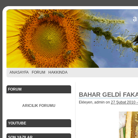
ANASAYFA
FORUM
HAKKINDA
FORUM
BAHAR GELDİ FAKA
Ekleyen, admin on
27 Şubat 2010 
ARICILIK FORUMU
YOUTUBE
SON YAZILAR