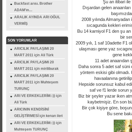
Şu an itibari il
Buckfast arısı. Brother
Dışardan gelen anaarıları y
ADAM’ın…
başımızdan 
ARALIK AYINDA ARI OĞUL
2008 yılında Almanyadan il
VERMİŞ
sıcagunda kekleri erimiş
Bu 14 karniyol F1 den şu an 4
bir se
SON YORUMLAR
2009 yılı, 1 saf 10adette F1 ol
ulaşması gene yaz sıcagınd
ARICILIK PAYLAŞIMI 20
gene kekle
MART 2011
için
Ali Türk
11 adet anaarıdan şu
ARICILIK PAYLAŞIMI 20
Daha sonra 5 adet saf süni d
MART 2011
için
miriliburak
yöntem eskisi gibi olmadı. 
ARICILIK PAYLAŞIMI 20
havaalanına getirili
MART 2011
için
Muhteşem
Hepside sorunsuz kabul edi
TURUNÇ
saf ve f1 lerde sorun y
Biz bir şeyler yazar iken a
ARI VE ERKEKLERİM::))
için
kaybetmişiz. En son bi
Ali Türk
Bir çok kişiye göre, boşu
ARICININ KENDİSİNİ
Bu sene bak
GELİŞTİRMESİ
için
kenan ileri
ARI VE ERKEKLERİM::))
için
Muhteşem TURUNÇ