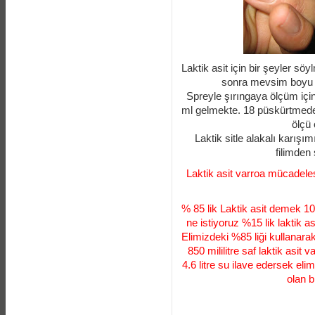
Laktik asit için bir şeyler s
sonra mevsim boyu ku
Spreyle şırıngaya ölçüm iç
ml gelmekte. 18 püskürtmede
ölçü 
Laktik sitle alakalı karışım
filimden 
Laktik asit varroa mücadele
% 85 lik Laktik asit demek 100 
ne istiyoruz %15 lik laktik asi
Elimizdeki %85 liği kullanarak 
850 mililitre saf laktik asit 
4.6 litre su ilave edersek elimi
olan b