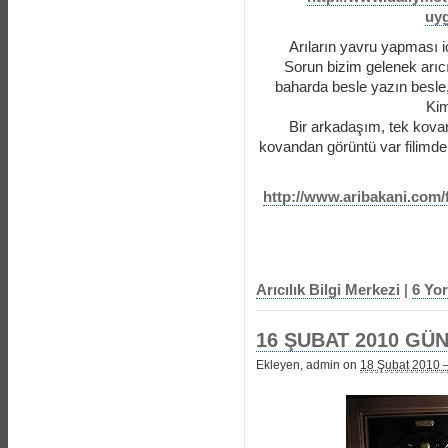
uy
Arıların yavru yapması 
Sorun bizim gelenek arıc
baharda besle yazın besle, 
Kim
Bir arkadaşım, tek kovan
kovandan görüntü var filimde
http://www.aribakani.co
Arıcılık Bilgi Merkezi
|
6 Yo
16 ŞUBAT 2010 GÜN
Ekleyen, admin on
18 Şubat 2010 