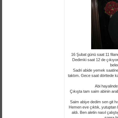
16 Şubat günü saat 11 filan
Dedimki saat 12 de çıkıyoru
bele
Sadri abide yemek saatine
taktım. Gece saat dörttede k
Abi hayalinde
Çıkışta tam saim abinin arab
Saim abiye dedim sen git hışı
Hemen eve çıktık, yutuptan bi
aldı. Ben aletin nasıl çalışt
sonra bi