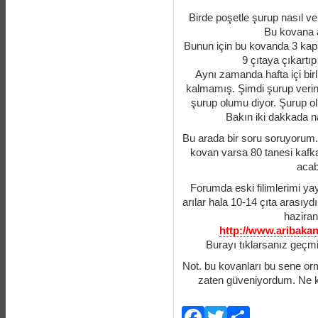
Birde poşetle şurup nasıl ve
Bu kovana a
Bunun için bu kovanda 3 kapal
9 çıtaya çıkartı
Aynı zamanda hafta içi birl
kalmamış. Şimdi şurup verin
şurup olumu diyor. Şurup 
Bakın iki dakkada n
Bu arada bir soru soruyorum. 
kovan varsa 80 tanesi kafkas
acab
Forumda eski filimlerimi ya
arılar hala 10-14 çıta arasıy
haziran
http://www.aribaka
Burayı tıklarsanız geçmi
Not. bu kovanları bu sene orm
zaten güveniyordum. Ne k
Facebook
Twitter
Payla