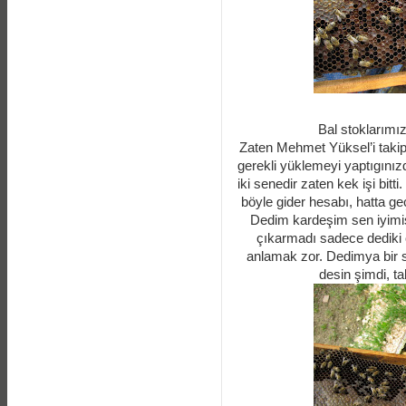
Bal stoklarımız
Zaten Mehmet Yüksel’i takip
gerekli yüklemeyi yaptıgını
iki senedir zaten kek işi bitt
böyle gider hesabı, hatta geç
Dedim kardeşim sen iyimis
çıkarmadı sadece dediki ö
anlamak zor. Dedimya bir s
desin şimdi, t