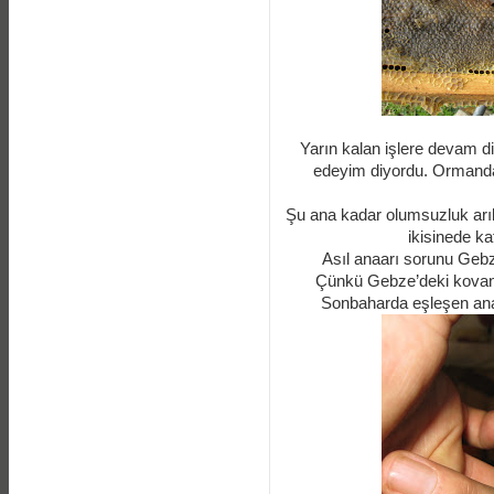
Yarın kalan işlere devam 
edeyim diyordu. Ormanda
Şu ana kadar olumsuzluk arılık
ikisinede k
Asıl anaarı sorunu Gebz
Çünkü Gebze’deki kovanl
Sonbaharda eşleşen anal