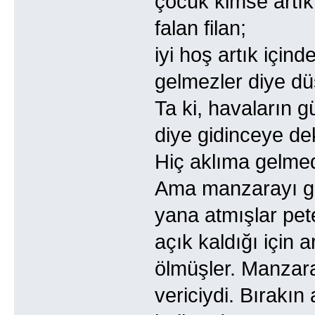
çocuk kimse artık
falan filan;
iyi hoş artık için
gelmezler diye d
Ta ki, havaların 
diye gidinceye de
Hiç aklıma gelme
Ama manzarayı gö
yana atmışlar pet
açık kaldığı için 
ölmüşler. Manzara
vericiydi. Bırakın 