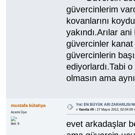
güvercinlerim var
kovanlarını koydu
yakındı.Arılar ani
güvercinler kanat 
güvercinlerin baş
ediyorlardı.Tabi 
olmasın ama aynı 
Ynt: EN BÜYÜK ARI ZARARLISI N
mustafa kütahya
«
Yanıtla #9 :
27 Mayıs 2012, 02:04:09 
Acemi Üye
evet arkadaşlar 
İleti: 9