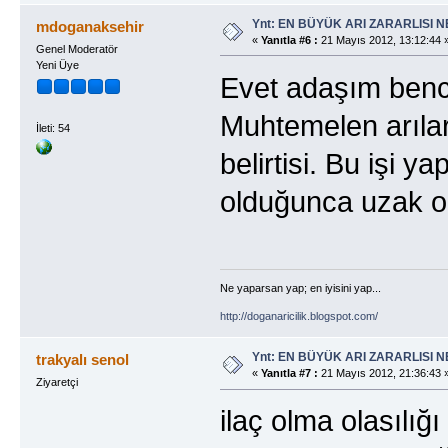
Ynt: EN BÜYÜK ARI ZARARLISI N
mdoganaksehir
«
Yanıtla #6 :
21 Mayıs 2012, 13:12:44 
Genel Moderatör
Yeni Üye
Evet adaşım bence
Muhtemelen arıları
İleti: 54
belirtisi. Bu işi
olduğunca uzak ol
Ne yaparsan yap; en iyisini yap...
http://doganaricilik.blogspot.com/
Ynt: EN BÜYÜK ARI ZARARLISI N
trakyalı senol
«
Yanıtla #7 :
21 Mayıs 2012, 21:36:43 
Ziyaretçi
ilaç olma olasılığ