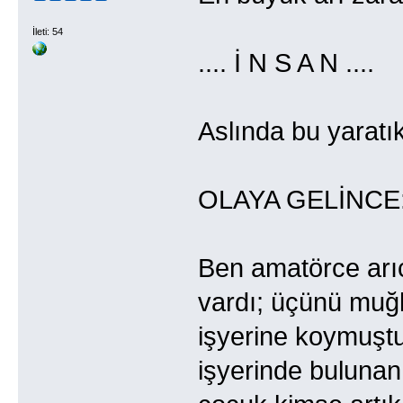
İleti: 54
.... İ N S A N ....
Aslında bu yaratı
OLAYA GELİNCE
Ben amatörce arı
vardı; üçünü muğl
işyerine koymuşt
işyerinde bulunan