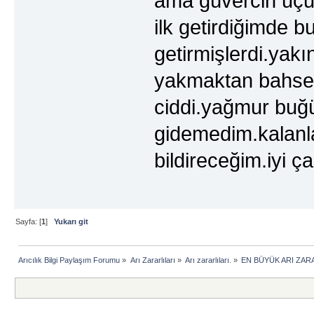
ama güvercin uçu
ilk getirdiğimde bu
getirmişlerdi.yakı
yakmaktan bahse
ciddi.yağmur buğü
gidemedim.kalanl
bildireceğim.iyi ç
Sayfa: [
1
]
Yukarı git
Arıcılık Bilgi Paylaşım Forumu
»
Arı Zararlıları
»
Arı zararlıları.
»
EN BÜYÜK ARI ZARA