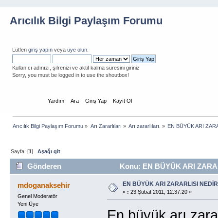
Arıcılık Bilgi Paylaşım Forumu
Lütfen
giriş yapın
veya
üye olun
.
Kullanıcı adınızı, şifrenizi ve aktif kalma süresini giriniz
Sorry, you must be logged in to use the shoutbox!
Ana Sayfa
Yardım
Ara
Giriş Yap
Kayıt Ol
Arıcılık Bilgi Paylaşım Forumu
»
Arı Zararlıları
»
Arı zararlıları.
»
EN BÜYÜK ARI ZARA
Sayfa: [
1
]
Aşağı git
Gönderen
Konu: EN BÜYÜK ARI ZARARL
EN BÜYÜK ARI ZARARLISI NEDİR
mdoganaksehir
«
:
23 Şubat 2011, 12:37:20 »
Genel Moderatör
Yeni Üye
En büyük arı zara