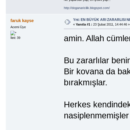
http://doganaricilik.blogspot.com/
Ynt: EN BÜYÜK ARI ZARARLISI N
faruk kayse
«
Yanıtla #1 :
23 Şubat 2011, 14:44:46 »
Acemi Üye
amin. Allah cümle
İleti: 39
Bu zararlılar ben
Bir kovana da bakm
bırakmışlar.
Herkes kendindekini
nasiplenmemişler o