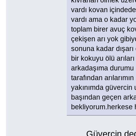
kıvranan ölmek üzere
vardı kovan içindede
vardı ama o kadar yo
toplam birer avuç k
çekişen arı yok gibiy
sonuna kadar dışarı 
bir kokuyu ölü arılar
arkadaşıma durumu a
tarafından arılarımın
yakınımda güvercin u
başından geçen arka
bekliyorum.herkese h
Güvercin dedin