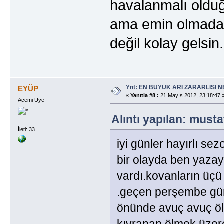
havalanmalı olduğu
ama emin olmada
değil kolay gelsin.
Ynt: EN BÜYÜK ARI ZARARLISI N
EYÜP
«
Yanıtla #8 :
21 Mayıs 2012, 23:18:47 
Acemi Üye
Alıntı yapılan: must
İleti: 33
iyi günler hayırlı sezo
bir olayda ben yaza
vardı.kovanların üçü 
.geçen perşembe günü
önünde avuç avuç ölü