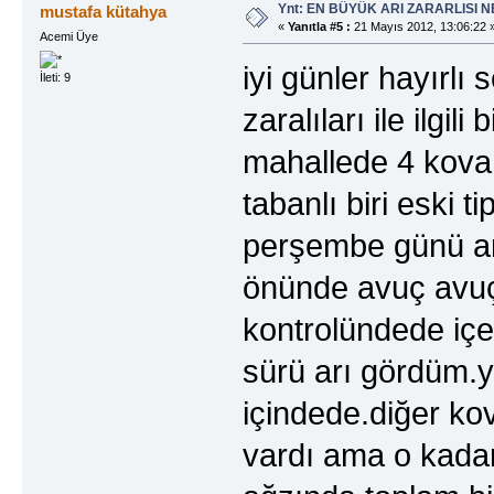
Ynt: EN BÜYÜK ARI ZARARLISI N
mustafa kütahya
«
Yanıtla #5 :
21 Mayıs 2012, 13:06:22 
Acemi Üye
iyi günler hayırlı
İleti: 9
zaralıları ile ilgi
mahallede 4 kova
tabanlı biri eski 
perşembe günü arı
önünde avuç avuç
kontrolündede içe
sürü arı gördüm.y
içindede.diğer ko
vardı ama o kadar