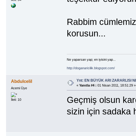
Rabbim cümlemizi;
korusun...
Ne yaparsan yap; en iyisini yap...
http://doganaricilik.blogspot.com/
Ynt: EN BÜYÜK ARI ZARARLISI N
Abdulcelil
«
Yanıtla #4 :
01 Nisan 2011, 18:51:29 »
Acemi Üye
Geçmiş olsun karde
İleti: 10
sizin için sadaka