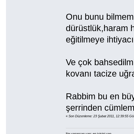
Onu bunu bilmem 
dürüstlük,haram he
eğitilmeye ihtiyacı
Ve çok bahsedilm
kovanı tacize uğra
Rabbim bu en büyü
şerrinden cümlem
«
Son Düzenleme: 23 Şubat 2011, 12:39:55 G
Ne yaparsan yap; en iyisini yap...