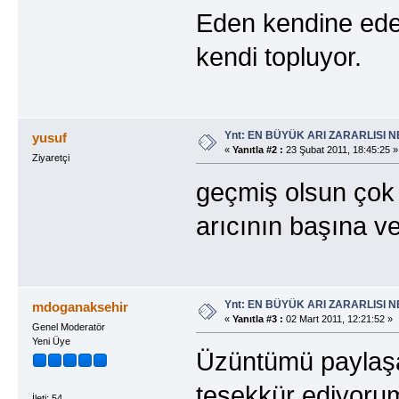
Eden kendine ede
kendi topluyor.
Ynt: EN BÜYÜK ARI ZARARLISI N
yusuf
«
Yanıtla #2 :
23 Şubat 2011, 18:45:25 »
Ziyaretçi
geçmiş olsun çok 
arıcının başına v
Ynt: EN BÜYÜK ARI ZARARLISI N
mdoganaksehir
«
Yanıtla #3 :
02 Mart 2011, 12:21:52 »
Genel Moderatör
Yeni Üye
Üzüntümü paylaşan
teşekkür ediyoru
İleti: 54