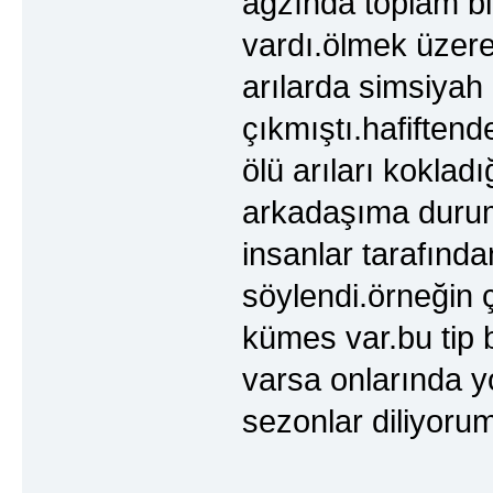
ağzında toplam b
vardı.ölmek üzere
arılarda simsiyah 
çıkmıştı.hafiften
ölü arıları koklad
arkadaşıma durum
insanlar tarafında
söylendi.örneğin 
kümes var.bu tip 
varsa onlarında y
sezonlar diliyorum