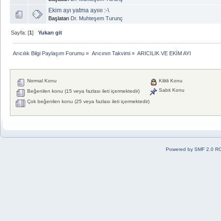
Ekim ayı yatma ayıııı :-\
Başlatan
Dr. Muhteşem Turunç
Sayfa: [
1
]
Yukarı git
Arıcılık Bilgi Paylaşım Forumu
»
Arıcının Takvimi
»
ARICILIK VE EKİM AYI
Normal Konu
Kilitli Konu
Sabit Konu
Beğenilen konu (15 veya fazlası ileti içermektedir)
Çok beğenilen konu (25 veya fazlası ileti içermektedir)
Powered by SMF 2.0 R