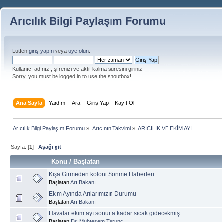
Arıcılık Bilgi Paylaşım Forumu
Lütfen
giriş yapın
veya
üye olun
.
Kullanıcı adınızı, şifrenizi ve aktif kalma süresini giriniz
Sorry, you must be logged in to use the shoutbox!
Ana Sayfa
Yardım
Ara
Giriş Yap
Kayıt Ol
Arıcılık Bilgi Paylaşım Forumu
»
Arıcının Takvimi
»
ARICILIK VE EKİM AYI
Sayfa: [
1
]
Aşağı git
Konu
/
Başlatan
Kışa Girmeden koloni Sönme Haberleri
Başlatan
Arı Bakanı
Ekim Ayında Arılarımızın Durumu
Başlatan
Arı Bakanı
Havalar ekim ayı sonuna kadar sıcak gidecekmiş....
Başlatan
Dr. Muhteşem Turunç