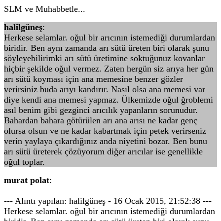
SLM ve Muhabbetle...
halilgüneş
:
Herkese selamlar. oğul bir arıcının istemediği durumlardan
biridir. Ben aynı zamanda arı sütü üreten biri olarak şunu
söyleyebilirimki arı sütü üretimine soktuğunuz kovanlar
hiçbir şekilde oğul vermez. Zaten hergün siz arıya her gün
arı sütü koyması için ana memesine benzer gözler
verirsiniz buda arıyı kandırır. Nasıl olsa ana memesi var
diye kendi ana memesi yapmaz. Ülkemizde oğul ğroblemi
asıl benim gibi gezginci arıcılık yapanların sorunudur.
Bahardan bahara götürülen arı ana arısı ne kadar genç
olursa olsun ve ne kadar kabartmak için petek verirseniz
verin yaylaya çıkardığınız anda niyetini bozar. Ben bunu
arı sütü üreterek çözüyorum diğer arıcılar ise genellikle
oğul toplar.
murat polat
:
--- Alıntı yapılan: halilgüneş - 16 Ocak 2015, 21:52:38 ---
Herkese selamlar. oğul bir arıcının istemediği durumlardan