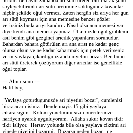
biridir. Ben aynı zamanda arı sütü üreten biri olarak şunu
söyleyebilirimki arı sütü üretimine soktuğunuz kovanlar
hiçbir şekilde oğul vermez. Zaten hergün siz arıya her gün
arı sütü koyması için ana memesine benzer gözler
verirsiniz buda arıyı kandırır. Nasıl olsa ana memesi var
diye kendi ana memesi yapmaz. Ülkemizde oğul ğroblemi
asıl benim gibi gezginci arıcılık yapanların sorunudur.
Bahardan bahara götürülen arı ana arısı ne kadar genç
olursa olsun ve ne kadar kabartmak için petek verirseniz
verin yaylaya çıkardığınız anda niyetini bozar. Ben bunu
arı sütü üreterek çözüyorum diğer arıcılar ise genellikle
oğul toplar.
--- Alıntı sonu ---
Halil bey,
"Yaylaya goturdugunuzde ari niyetini bozar", cumlenizi
biraz acarmisiniz. Bende mayis 15 gibi yaylaya
cikaracagim. Koloni yonetimini sizin onerilerinize
harfiyen uyarak uyguluyorum. Allaha sukur kovan tikir
tikir isliyor. Hersey yolunda bile olsa yaylaya ciktimi ari
yinede niyetini bozarmi. Bozarsa neden bozar, ne