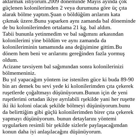
aktarmak istiyorum.2009 döneminde Mayıs ayında çok
güçlenen kolonilerimden 2 veya durumuna göre üç çıta
alarak bölme yaptım.Şuan o böldüğüm arılarım kata
çıkmak üzere.Bunu yaparken aynı zamanda bal döneminde
de bu kolonilerimden ortalama 21 kg. bal aldım.
Tabii bununla yetinmedim ve bal sağımını arkasından
kolonilerimi yine böldüm ve aynı zamanda da
kolonileriminin tamamında ana değişimine gittim.Bu
dönem hem beni ve arılarımı gereğinden fazla yormuş
oldum.
Acizane tavsiyem bal sağımından sonra kolonilerinizi
bölmemeniniz.
Bu yıl yapacağım yöntem ise istenilen güce ki buda 89-90
bin arı demek bu sevi yede ki kolonilerimden çıta çekerek
ruşetlerde çoğaltmayı düşünüyorum.Bunun için de yeni
ruşetlerimi ortadan ikiye ayrılabili rşekilde yani her ruşette
iki iki koloni olacak şekilde bölmeyi düşünüyorum.bunu
da belirttiğim gibi güçlü kolonilerimden birer çıta çekerek
yapmayı düşünüyorum. bunun detaylarını yöntemi
uygularken resimli bir şekilde sizlerle paylaşacağımdan
konun daha iyi anlaşılacağını düşünüyorum.