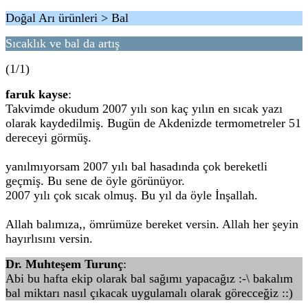
Doğal Arı ürünleri > Bal
Sıcaklık ve bal da artış
(1/1)
faruk kayse
:
Takvimde okudum 2007 yılı son kaç yılın en sıcak yazı
olarak kaydedilmiş. Bugün de Akdenizde termometreler 51
dereceyi görmüş.
yanılmıyorsam 2007 yılı bal hasadında çok bereketli
geçmiş. Bu sene de öyle görünüyor.
2007 yılı çok sıcak olmuş. Bu yıl da öyle İnşallah.
Allah balımıza,, ömrümüze bereket versin. Allah her şeyin
hayırlısını versin.
Dr. Muhteşem Turunç
:
Abi bu hafta ekip olarak bal sağımı yapacağız :-\ bakalım
bal miktarı nasıl çıkacak uygulamalı olarak görecceğiz ::)