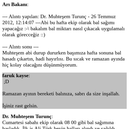
Arı Bakanı
:
--- Alıntı yapılan: Dr. Muhteşem Turunç - 26 Temmuz
2012, 12:14:07 ---Abi bu hafta ekip olarak bal sağımı
yapacağız :-\ bakalım bal miktarı nasıl çıkacak uygulamalı
olarak görecceğiz ::)
--- Alıntı sonu ---
Muhteşem abi durup dururken başımıza hafta sonuna bal
hasadı çıkartın, hadi hayırlısı. Bu sıcak ve ramazan ayında
hiç kolay olacağını düşünmüyorum.
faruk kayse
:
;D
Ramazan ayının bereketi balınıza, sabrı da size inşallah.
İşiniz rast gelsin.
Dr. Muhteşem Turunç
:
Cumartesi sabahı ekip olarak 08 00 gibi bal sağımına
başladık. İlk iş Ali Türk beyin balları alındı ve sağıldı.