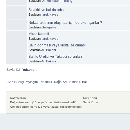
Başlatan
Dr. Muhteşem Turunç
Sıcaklık ve bal da artış
Başlatan
faruk kayse
Nektar akımının oluşması için gereken şartlar ?
Başlatan
Gultepeku
Mirac Kandili
Başlatan
faruk kayse
Balın donması veya kristalize olması
Başlatan
Arı Bakanı
Bal ile Üretici ve Tüketici sorunları
Başlatan
Arı Bakanı
Sayfa: [
1
]
Yukarı git
Arıcılık Bilgi Paylaşım Forumu
»
Doğal Arı ürünleri
»
Bal
Normal Konu
Kilitli Konu
Beğenilen konu (15 veya fazlası ileti içermektedir)
Sabit Konu
Çok beğenilen konu (25 veya fazlası ileti içermektedir)