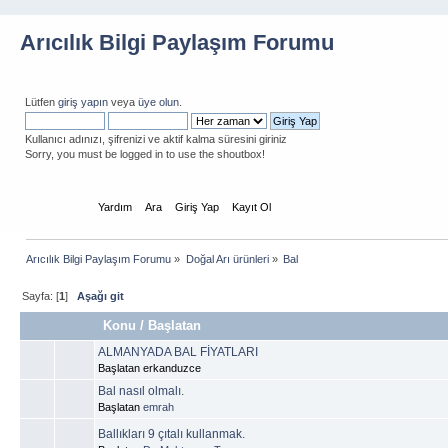
Arıcılık Bilgi Paylaşım Forumu
Lütfen
giriş yapın
veya
üye olun
.
Kullanıcı adınızı, şifrenizi ve aktif kalma süresini giriniz
Sorry, you must be logged in to use the shoutbox!
Ana Sayfa
Yardım
Ara
Giriş Yap
Kayıt Ol
Arıcılık Bilgi Paylaşım Forumu
»
Doğal Arı ürünleri
»
Bal
Sayfa: [
1
]
Aşağı git
Konu
/
Başlatan
ALMANYADA BAL FİYATLARI
Başlatan erkanduzce
Bal nasıl olmalı.
Başlatan
emrah
Ballıkları 9 çıtalı kullanmak.