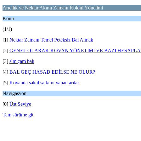
Arıcılık ve Nektar Akımı Zamanı Koloni Yönetimi
Konu
(1/1)
[1]
Nektar Zamanı Temel Peteksiz Bal Almak
[2]
GENEL OLARAK KOVAN YÖNETİMİ VE BAZI HESAPL
[3]
slm çam balı
[4]
BAL GEÇ HASAD EDİLSE NE OLUR?
[5]
Kovanda sakal salkımı yapan arılar
Navigasyon
[0]
Üst Seviye
Tam sürüme git