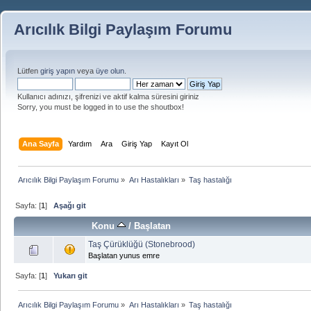
Arıcılık Bilgi Paylaşım Forumu
Lütfen
giriş yapın
veya
üye olun
.
Kullanıcı adınızı, şifrenizi ve aktif kalma süresini giriniz
Sorry, you must be logged in to use the shoutbox!
Ana Sayfa
Yardım
Ara
Giriş Yap
Kayıt Ol
Arıcılık Bilgi Paylaşım Forumu
»
Arı Hastalıkları
»
Taş hastalığı
Sayfa: [
1
]
Aşağı git
Konu
/
Başlatan
Taş Çürüklüğü (Stonebrood)
Başlatan yunus emre
Sayfa: [
1
]
Yukarı git
Arıcılık Bilgi Paylaşım Forumu
»
Arı Hastalıkları
»
Taş hastalığı