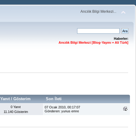
Arıcılık Bilgi Merkezi...
Haberler:
Arıcılık Bilgi Merkezi [Blog-Yayını = Ali Türk]
Yanıt
/
Gösterim
Son İleti
0 Yanıt
07 Ocak 2010, 00:17:07
Gönderen: yunus emre
11.140 Gösterim