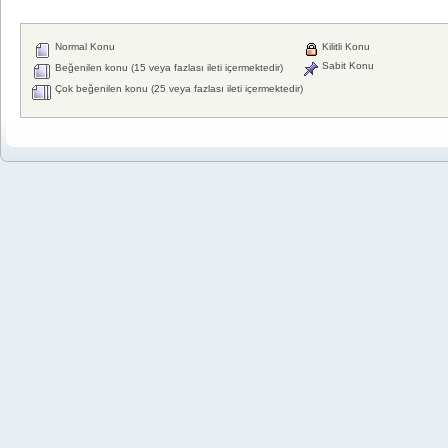
Normal Konu
Kilitli Konu
Sabit Konu
Beğenilen konu (15 veya fazlası ileti içermektedir)
Çok beğenilen konu (25 veya fazlası ileti içermektedir)