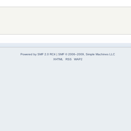
Powered by SMF 2.0 RC4
|
SMF © 2006–2009, Simple Machines LLC
XHTML
RSS
WAP2