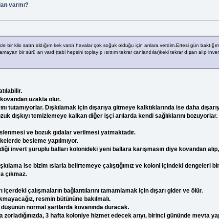
lan varmı?
bir kilo satın aldığım kek vardı havalar çok soğuk olduğu için arılara verdim.Ertesi gün baktığ
mayan bir sürü arı vardı(tabi hepsini toplayıp ısıttım tekrar canlandılar)keki tekrar dışarı alıp inv
ılabilir.
e kovandan uzakta olur.
ını tutamıyorlar. Dışkılamak için dışarıya gitmeye kalktıklarında ise daha dışar
uk dışkıyı temizlemeye kalkan diğer işçi arılarda kendi sağlıklarını bozuyorlar.
eslenmesi ve bozuk gıdalar verilmesi yatmaktadır.
lkelerde besleme yapılmıyor.
 invert şuruplu balları kolonideki yeni ballara karışmasın diye kovandan alıp, y
kılama ise bizim ıslarla belirtemeye çalıştığımız ve koloni içindeki dengeleri bi
ya çıkmaz.
 içerdeki çalışmaların bağlantılarını tamamlamak için dışarı gider ve ölür.
kmayacağız, resmin bütününe bakılmalı.
rıyı düşünün normal şartlarda kovanında duracak.
ya zorladığınızda, 3 hafta koloniye hizmet edecek arıyı, birinci gününde mevta ya