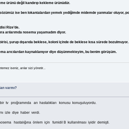
eme ürünü değil kandırıp kekleme ürünüdür.
sözümüz ise ben lokantalardan yemek yediğimde midemde yanmalar oluyor, pog
isi Rize’de.
onra arılarımda nosema yaşamadım diyor.
birisi, şurup dışarıda beklese, koloni içinde de beklese kısa sürede bozulmuyor.
sema arıcılardan kaynaklanıyor diye düşünmekteyim, bu benim görüşüm.
temez iseniz, arılar sizi yönetir...
lan varmı?
tv proğramında arı hastalıkları konusu konuşuluyordu.
mı izle diye haber verdi.
ema hastalığına önlem için fumidil B kullanılması iyidir demişti.