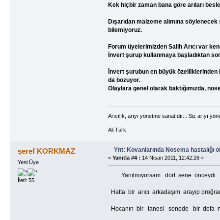
Kek hiçbir zaman bana göre arıları besl
Dışarıdan malzeme alımına söylenecek 
bilemiyoruz.
Forum üyelerimizden Salih Arıcı var kend
İnvert şurup kullanmaya başladıktan s
İnvert şurubun en büyük özelliklerinden 
da bozuyor.
Olaylara genel olarak baktığımızda, no
Arıcılık, arıyı yönetme sanatıdır... Siz arıyı yöne
Ali Türk
Ynt: Kovanlarında Nosema hastalığı o
şeref KORKMAZ
«
Yanıtla #4 :
14 Nisan 2011, 12:42:26 »
Yeni Üye
Yanılmıyorsam dört sene önceydi bir 
İleti: 55
Hatta bir arıcı arkadaşım arayıp proğra
Hocanın bir tanesi senede bir defa nos