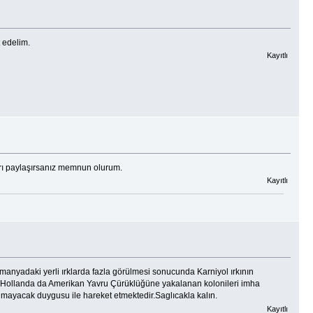
t edelim.
Kayıtlı
arı paylaşırsanız memnun olurum.
Kayıtlı
adaki yerli ırklarda fazla görülmesi sonucunda Karniyol ırkının
tum,Hollanda da Amerikan Yavru Çürüklüğüne yakalanan kolonileri imha
lanmayacak duygusu ile hareket etmektedir.Saglıcakla kalın.
Kayıtlı