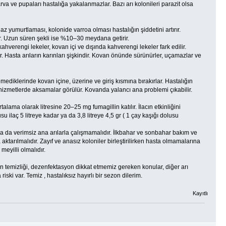
larva ve pupaları hastalığa yakalanmazlar. Bazı arı kolonileri parazit olsa
 yumurtlaması, kolonide varroa olması hastalığın şiddetini artırır.
r. Uzun süren şekli ise %10–30 meydana getirir.
verengi lekeler, kovan içi ve dışında kahverengi lekeler fark edilir.
ilir. Hasta arıların karınları şişkindir. Kovan önünde sürünürler, uçamazlar ve
emediklerinde kovan içine, üzerine ve giriş kısmına bırakırlar. Hastalığın
 hizmetlerde aksamalar görülür. Kovanda yalancı ana problemi çıkabilir.
ama olarak litresine 20–25 mg fumagillin katılır. İlacın etkinliğini
su ilaç 5 litreye kadar ya da 3,8 litreye 4,5 gr ( 1 çay kaşığı dolusu
ya da verimsiz ana arılarla çalışmamalıdır. İlkbahar ve sonbahar bakım ve
aktarılmalıdır. Zayıf ve anasız koloniler birleştirilirken hasta olmamalarına
eyilli olmalıdır.
an temizliği, dezenfektasyon dikkat etmemiz gereken konular, diğer arı
ki var. Temiz , hastalıksız hayırlı bir sezon dilerim.
Kayıtlı