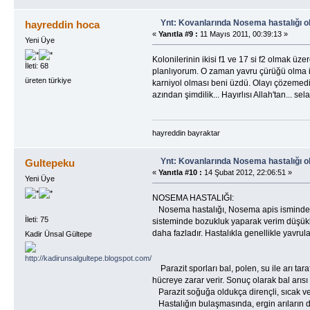
Ynt: Kovanlarında Nosema hastalığı o
hayreddin hoca
«
Yanıtla #9 :
11 Mayıs 2011, 00:39:13 »
Yeni Üye
Kolonilerinin ikisi f1 ve 17 si f2 olmak üz
İleti: 68
planlıyorum. O zaman yavru çürüğü olma 
üreten türkiye
karniyol olması beni üzdü. Olayı çözemedi
azından şimdilik... Hayırlısı Allah'tan... sela
hayreddin bayraktar
Ynt: Kovanlarında Nosema hastalığı o
Gultepeku
«
Yanıtla #10 :
14 Şubat 2012, 22:06:51 »
Yeni Üye
NOSEMA HASTALIĞI:
Nosema hastalığı, Nosema apis isminde ki hü
İleti: 75
sisteminde bozukluk yaparak verim düşüklü
daha fazladır. Hastalıkla genellikle yavr
Kadir Ünsal Gültepe
Parazit sporları bal, polen, su ile arı tar
hücreye zarar verir. Sonuç olarak bal arıs
Parazit soğuğa oldukça dirençli, sıcak ve k
Hastalığın bulaşmasında, ergin arıların dışk