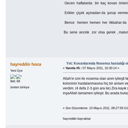
Gecen haftalarda bir kaç kovan önleri
Erikler çiçek açmadan da şurup vermed
Bence hemen hemen her ilkbahar da arıl
Bu sene arıcılık zor olsa gerek , malu
Ynt: Kovanlarında Nosema hastalığı o
hayreddin hoca
«
Yanıtla #5 :
07 Mayıs 2011, 16:30:14 »
Yeni Üye
Allah'ın izni ile nosema olan arım iyileşt
İleti: 68
koloninin hastalanmasına hiç bir anlam v
üreten türkiye
verdim. (4 defa 2-3 gün ara ile) Zira kayık
inşaAllah tamamen iyileşir. Bu arada bulaşm
«
Son Düzenleme: 10 Mayıs 2011, 08:27:59 G
hayreddin bayraktar