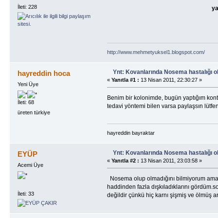
İleti: 228
ya
http://www.mehmetyuksel1.blogspot.com/
Ynt: Kovanlarında Nosema hastalığı o
hayreddin hoca
«
Yanıtla #1 :
13 Nisan 2011, 22:30:27 »
Yeni Üye
Benim bir kolonimde, bugün yaptığım kontrol
İleti: 68
tedavi yöntemi bilen varsa paylaşsın lütfen
üreten türkiye
hayreddin bayraktar
Ynt: Kovanlarında Nosema hastalığı o
EYÜP
«
Yanıtla #2 :
13 Nisan 2011, 23:03:58 »
Acemi Üye
Nosema olup olmadığını bilmiyorum ama eli
haddinden fazla dışkıladıklarını gördüm.so
İleti: 33
değildir çünkü hiç karnı şişmiş ve ölmüş 