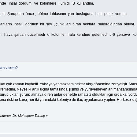
nde ihsal gördüm ve kolonilere Fumidil B kullandım.
im. Şurupdan önce , bölme tahtasının yan boşluğuna ballı petek verdim.
arın ihsali görülen bir şey , çünki arı biran nektara saldırdığından oluyor.
m hava şartları düzelmedi ki koloniler hala kendine gelemedi 5-6 çerceve kolo
lan varmı?
i fakat çok zaman kaybetti. Yakviye yapmazsam nektar akış dönemine zor yetişir. Ana
eremedim. Neyse ki artık uçma tahtasında şişmiş ve yürüyemeyen arı manzarasından 
 şurupluktan şururp almaya giren arılar genelde rahatsız oldukları için orda kalıyor
a riskine karşı, her iki yanındaki koloniye de ilaç uygulaması yaptım. Herkese sağlık
önderen: Dr. Muhteşem Turunç
»