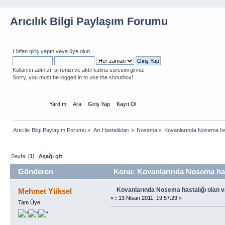
Arıcılık Bilgi Paylaşım Forumu
Lütfen
giriş yapın
veya
üye olun
.
Kullanıcı adınızı, şifrenizi ve aktif kalma süresini giriniz
Sorry, you must be logged in to use the shoutbox!
Ana Sayfa
Yardım
Ara
Giriş Yap
Kayıt Ol
Arıcılık Bilgi Paylaşım Forumu
»
Arı Hastalıkları
»
Nosema
»
Kovanlarında Nosema has
Sayfa: [
1
]
Aşağı git
Gönderen
Konu: Kovanlarında Nosema hast
Kovanlarında Nosema hastalığı olan 
Mehmet Yüksel
«
:
13 Nisan 2011, 19:57:29 »
Tam Üye