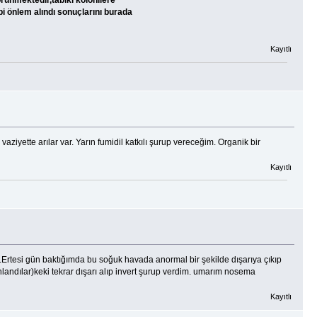
rünmektedir,tabiki kolonilere
bi önlem alındı sonuçlarını burada
Kayıtlı
aziyette arılar var. Yarın fumidil katkılı şurup vereceğim. Organik bir
Kayıtlı
.Ertesi gün baktığımda bu soğuk havada anormal bir şekilde dışarıya çıkıp
nlandılar)keki tekrar dışarı alıp invert şurup verdim. umarım nosema
Kayıtlı