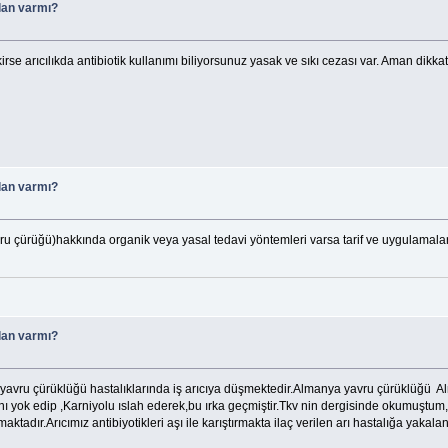
lan varmı?
se arıcılıkda antibiotik kullanımı biliyorsunuz yasak ve sıkı cezası var. Aman dikka
lan varmı?
avru çürüğü)hakkında organik veya yasal tedavi yöntemleri varsa tarif ve uygulamal
lan varmı?
ürüklüğü hastalıklarında iş arıcıya düşmektedir.Almanya yavru çürüklüğü Almany
ını yok edip ,Karniyolu ıslah ederek,bu ırka geçmiştir.Tkv nin dergisinde okumuş
ktadır.Arıcımız antibiyotikleri aşı ile karıştırmakta ilaç verilen arı hastalığa yaka