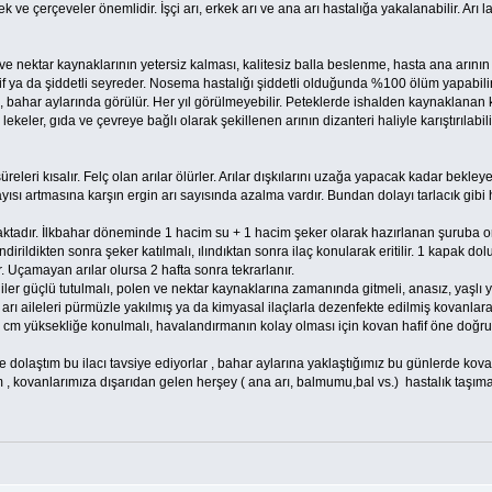
ek ve çerçeveler önemlidir. İşçi arı, erkek arı ve ana arı hastalığa yakalanabilir. Arı 
nektar kaynaklarının yetersiz kalması, kalitesiz balla beslenme, hasta ana arının az
fif ya da şiddetli seyreder. Nosema hastalığı şiddetli olduğunda %100 ölüm yapabili
bahar aylarında görülür. Her yıl görülmeyebilir. Peteklerde ishalden kaynaklanan kah
p lekeler, gıda ve çevreye bağlı olarak şekillenen arının dizanteri haliyle karıştırılab
eleri kısalır. Felç olan arılar ölürler. Arılar dışkılarını uzağa yapacak kadar bekley
sı artmasına karşın ergin arı sayısında azalma vardır. Bundan dolayı tarlacık gibi
aktadır. İlkbahar döneminde 1 hacim su + 1 hacim şeker olarak hazırlanan şuruba ortal
irildikten sonra şeker katılmalı, ılındıktan sonra ilaç konularak eritilir. 1 kapak dolu
r. Uçamayan arılar olursa 2 hafta sonra tekrarlanır.
er güçlü tutulmalı, polen ve nektar kaynaklarına zamanında gitmeli, anasız, yaşlı 
ı arı aileleri pürmüzle yakılmış ya da kimyasal ilaçlarla dezenfekte edilmiş kovanlara 
cm yüksekliğe konulmalı, havalandırmanın kolay olması için kovan hafif öne doğru m
de dolaştım bu ilacı tavsiye ediyorlar , bahar aylarına yaklaştığımız bu günlerde kov
, kovanlarımıza dışarıdan gelen herşey ( ana arı, balmumu,bal vs.) hastalık taşıma ris