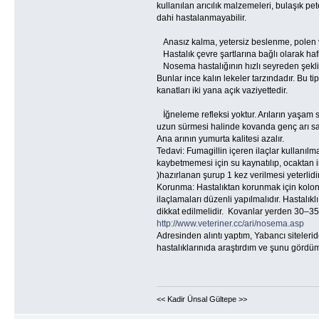
kullanılan arıcılık malzemeleri, bulaşık pet
dahi hastalanmayabilir.
Anasız kalma, yetersiz beslenme, polen ve 
Hastalık çevre şartlarına bağlı olarak ha
Nosema hastalığının hızlı seyreden şekli, 
Bunlar ince kalın lekeler tarzındadır. Bu ti
kanatları iki yana açık vaziyettedir.
İğneleme refleksi yoktur. Arıların yaşam sür
uzun sürmesi halinde kovanda genç arı sayı
Ana arının yumurta kalitesi azalır.
Tedavi: Fumagillin içeren ilaçlar kullanılm
kaybetmemesi için su kaynatılıp, ocaktan ind
)hazırlanan şurup 1 kez verilmesi yeterlidi
Korunma: Hastalıktan korunmak için kolonil
ilaçlamaları düzenli yapılmalıdır. Hastalıkl
dikkat edilmelidir. Kovanlar yerden 30–35 
http://www.veteriner.cc/ari/nosema.asp
Adresinden alıntı yaptım, Yabancı siteleri
hastalıklarınıda araştırdım ve şunu gördüm 
<< Kadir Ünsal Gültepe >>