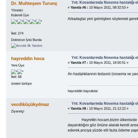
Ynt: Kovanlarında Nosema hastalığı o
Dr. Muhteşem Turunç
«
Yanıtla #6 :
10 Mayıs 2011, 08:32:53 »
Yönetici
Kıdemli Üye
Arkadaşlar yeri gelmişken söylemek gerekir
İleti: 274
Doktorun İyisi Burda
Ynt: Kovanlarında Nosema hastalığı o
hayreddin hoca
«
Yanıtla #7 :
10 Mayıs 2011, 18:00:51 »
Yeni Üye
Arı hastalıklarının tedavisi (nosema ve y
İleti: 68
üreten türkiye
hayreddin bayraktar
Ynt: Kovanlarında Nosema hastalığı o
vecdiküçükyılmaz
«
Yanıtla #8 :
10 Mayıs 2011, 21:12:22 »
Ziyaretçi
Hayrettin hocam,bizim ülkemizde yavru ç
dayanıklığını göz önüne alarak kendi arıs
ederek,arıcıya yüzde elli fazla ödeme yapma