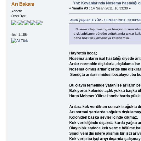
Ynt: Kovanlarında Nosema hastalığı o
Arı Bakanı
«
Yanıtla #3 :
14 Nisan 2011, 10:33:30 »
Yönetici
Özel Üye
Alıntı yapılan: EYÜP - 13 Nisan 2011, 23:03:58
Nosema olup olmadığını bilmiyorum ama elimde 
dışkıladıklarını gördüm.soğuktanda tekrar kalka
İleti: 1.186
daha hazır kek almamaya kararverdim.
Hayrettin hoca;
Nosema arıların isal hastalığı diyede anlat
Arılar normalde dışkılarla, dışkılama is
Nosema olmuş arılar içeride bile dışkılar
Sonuçta arıların midesi bozuluyor, bu boz
Bu olayın temelinde yatan ise arıların b
Bakıyoruz kolonide açlık yoksa başka ü
Hatta Mehmet Yüksel sonbaharda yüklediği
Arılara kek verdikten sonraki soğukta dış
Arı normal şartlarda soğukta dışkılama
Koloniden başka şeyler içinde çıkmaz.
Kek verildiğinde dışarıda karda yağsa arı
Olayın biz sadece kek verme bölüme ba
Şimdi yeni dış işlere alışmış bir işçi a
Kek verip bu işçi arıyı dışarıda çalışma