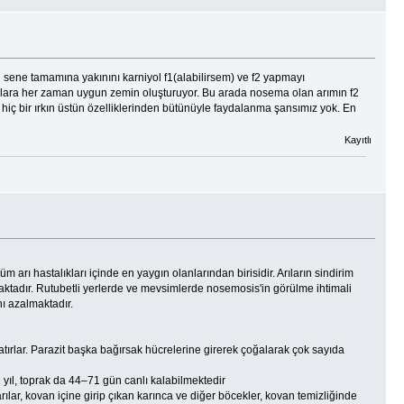
 bu sene tamamına yakınını karniyol f1(alabilirsem) ve f2 yapmayı
ara her zaman uygun zemin oluşturuyor. Bu arada nosema olan arımın f2
iç bir ırkın üstün özelliklerinden bütünüyle faydalanma şansımız yok. En
Kayıtlı
arı hastalıkları içinde en yaygın olanlarından birisidir. Arıların sindirim
ktadır. Rutubetli yerlerde ve mevsimlerde nosemosis'in görülme ihtimali
ı azalmaktadır.
latırlar. Parazit başka bağırsak hücrelerine girerek çoğalarak çok sayıda
1 yıl, toprak da 44–71 gün canlı kalabilmektedir
 arılar, kovan içine girip çıkan karınca ve diğer böcekler, kovan temizliğinde