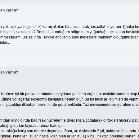
lan varmı?
ere yaklaşık yarısı(şimdilik) karniyol olan bir arıcı olarak, inşaallah diyorum. Çünkü
ihtimalimiz azalacak? Benim bulunduğum bölge nem yoğunluğu açısından hastalıkl
m vesselam. Biz aslında Türkiye arıcıları olarak melezlere mahkum olduğumuzdan h
mlar...
lan varmı?
cre içi bir parazit tarafından meydana getirilen ergin arı hastalıklarından olup tüm 
ğüne yol açarak ekonomik kayıplara neden olur. Bu hastalık arı ölümleri de yapma
uların çoğaldığı ilkbahar mevsiminde görülmektedir. Yaz mevsiminde ise görülme oran
afından alındığında bağırsak hücrelerine girer. Hızla çoğalarak girdikleri hücreyi pat
ı aldığı gıdadan faydalanamaz hale gelir.
uraklığa karşı son derece duyarlıdır. Spor, arı dışkısında 2 yıl, balda ve ölü arıda 
ıları, kendileri, sular, hastalıktan ölen arılar, bulaşık bal, nektar, polenler, yabani