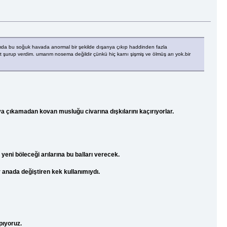
ımda bu soğuk havada anormal bir şekilde dışarıya çıkıp haddinden fazla
ert şurup verdim. umarım nosema değildir çünkü hiç karnı şişmiş ve ölmüş arı yok.bir
ıya çıkamadan kovan musluğu civarına dışkılarını kaçırıyorlar.
eni böleceği arılarına bu balları verecek.
r anada değiştiren kek kullanımıydı.
pıyoruz.