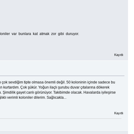
niler var bunlara kat atmak zor gibi duruyor.
Kayıtlı
sı çok sevdiğim tipte olmasa önemli değil. 50 koloninin içinde sadece bu
kurtardım. Çok şükür. Yoğun ilaçlı şurubu duvar çıtalarına dökerek
du. Şimdilik gayet canlı görünüyor. Takibimde olacak. Havalarda iyileşirse
lı verimli koloniler dilerim. Sağlıcakla...
Kayıtlı