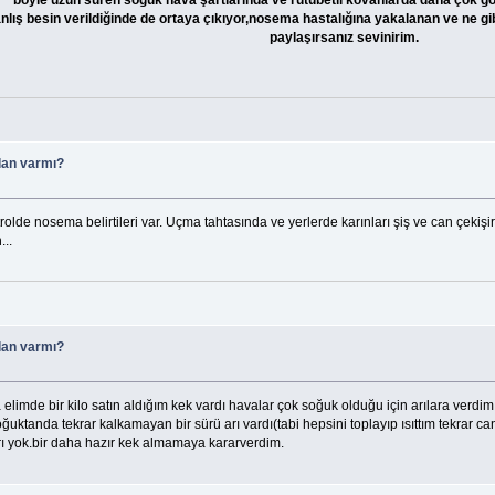
böyle uzun süren soğuk hava şartlarında ve rutubetli kovanlarda daha çok gö
nlış besin verildiğinde de ortaya çıkıyor,nosema hastalığına yakalanan ve ne gi
paylaşırsanız sevinirim.
lan varmı?
de nosema belirtileri var. Uçma tahtasında ve yerlerde karınları şiş ve can çekişir v
...
lan varmı?
mde bir kilo satın aldığım kek vardı havalar çok soğuk olduğu için arılara verdim
ğuktanda tekrar kalkamayan bir sürü arı vardı(tabi hepsini toplayıp ısıttım tekrar ca
arı yok.bir daha hazır kek almamaya kararverdim.