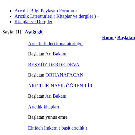
Arıcılık Bilgi Paylaşım Forumu
»
Arıcılık Literatürleri ( Kitaplar ve dergiler )
»
Kitaplar ve Dergiler
Sayfa: [
1
]
Aşağı git
Konu
/
Başlatan
Arıcı birlikleri imparatorluğu
Başlatan
Arı Bakanı
BEŞYÜZ DERDE DEVA
Başlatan
ORHANAFACAN
ARICILIK NASIL ÖĞRENİLİR
Başlatan
Arı Bakanı
Arıcılık kitapları
Başlatan yunus emre
Einfach Imkern ( basit arıcılık )