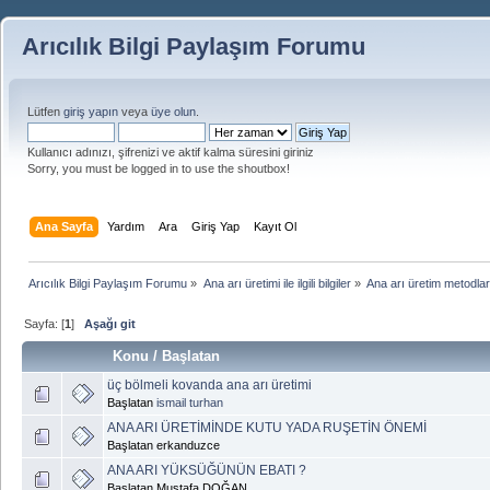
Arıcılık Bilgi Paylaşım Forumu
Lütfen
giriş yapın
veya
üye olun
.
Kullanıcı adınızı, şifrenizi ve aktif kalma süresini giriniz
Sorry, you must be logged in to use the shoutbox!
Ana Sayfa
Yardım
Ara
Giriş Yap
Kayıt Ol
Arıcılık Bilgi Paylaşım Forumu
»
Ana arı üretimi ile ilgili bilgiler
»
Ana arı üretim metodlar
Sayfa: [
1
]
Aşağı git
Konu
/
Başlatan
üç bölmeli kovanda ana arı üretimi
Başlatan
ismail turhan
ANA ARI ÜRETİMİNDE KUTU YADA RUŞETİN ÖNEMİ
Başlatan erkanduzce
ANA ARI YÜKSÜĞÜNÜN EBATI ?
Başlatan Mustafa DOĞAN