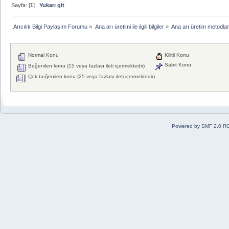
Sayfa: [
1
]
Yukarı git
Arıcılık Bilgi Paylaşım Forumu
»
Ana arı üretimi ile ilgili bilgiler
»
Ana arı üretim metodlar
Normal Konu
Kilitli Konu
Sabit Konu
Beğenilen konu (15 veya fazlası ileti içermektedir)
Çok beğenilen konu (25 veya fazlası ileti içermektedir)
Powered by SMF 2.0 R