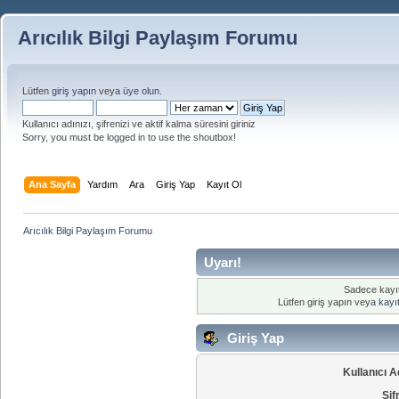
Arıcılık Bilgi Paylaşım Forumu
Lütfen
giriş yapın
veya
üye olun
.
Kullanıcı adınızı, şifrenizi ve aktif kalma süresini giriniz
Sorry, you must be logged in to use the shoutbox!
Ana Sayfa
Yardım
Ara
Giriş Yap
Kayıt Ol
Arıcılık Bilgi Paylaşım Forumu
Uyarı!
Sadece kayıtl
Lütfen giriş yapın veya
kayıt
Giriş Yap
Kullanıcı A
Şif