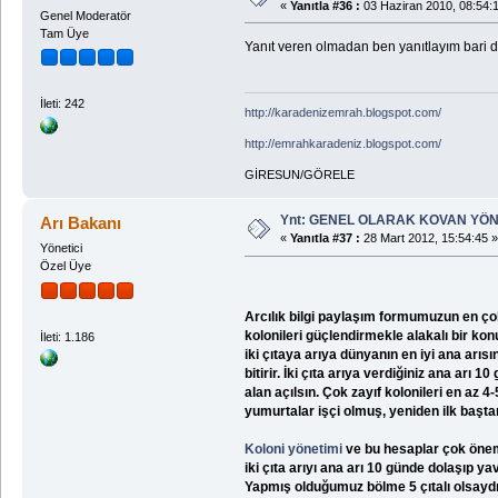
«
Yanıtla #36 :
03 Haziran 2010, 08:54:
Genel Moderatör
Tam Üye
Yanıt veren olmadan ben yanıtlayım bari dör
İleti: 242
http://karadenizemrah.blogspot.com/
http://emrahkaradeniz.blogspot.com/
GİRESUN/GÖRELE
Ynt: GENEL OLARAK KOVAN YÖN
Arı Bakanı
«
Yanıtla #37 :
28 Mart 2012, 15:54:45 »
Yönetici
Özel Üye
Arcılık bilgi paylaşım formumuzun en çok
kolonileri güçlendirmekle alakalı bir ko
İleti: 1.186
iki çıtaya arıya dünyanın en iyi ana arısı
bitirir. İki çıta arıya verdiğiniz ana ar
alan açılsın. Çok zayıf kolonileri en az 4
yumurtalar işçi olmuş, yeniden ilk başta
Koloni yönetimi
ve bu hesaplar çok öneml
iki çıta arıyı ana arı 10 günde dolaşıp y
Yapmış olduğumuz bölme 5 çıtalı olsaydı