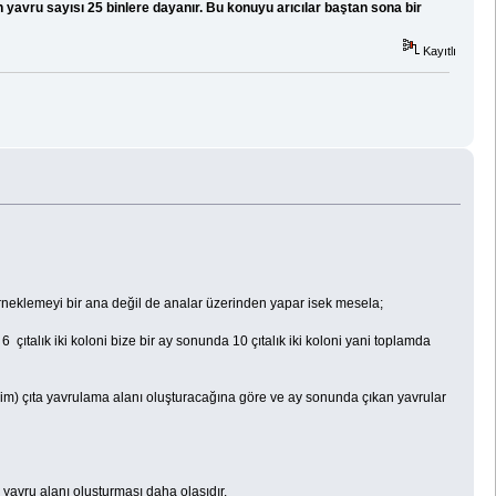
en yavru sayısı 25 binlere dayanır. Bu konuyu arıcılar baştan sona bir
Kayıtlı
neklemeyi bir ana değil de analar üzerinden yapar isek mesela;
 çıtalık iki koloni bize bir ay sonunda 10 çıtalık iki koloni yani toplamda
diyelim) çıta yavrulama alanı oluşturacağına göre ve ay sonunda çıkan yavrular
ık yavru alanı oluşturması daha olasıdır.