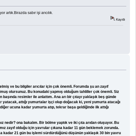
 artık.Birazda sabır işi arıcılık.
Kayıtlı
miş ve bu bilgiler arıcılar için çok önemli. Forumda şu an zayıf
 bulmuş olursunuz. Bu konudaki yapmış olduğum tahliller çok önemli. Siz
un başında resimler ile anlattım. Ana arı bir çıtayı yaklaşık beş günde
ar yatacak, attığı yumurtalar işçi olup doğacak ki, yeni yumurta atacağı
, diğer ucuna kadar yumurta atıp, tekrar başa geldiğinde ilk attığı
 nedir? ona bakalım. Bir bölme yaptık ve iki çıta arıdan oluşuyor. Bu
arımız zayıf olduğu için yavrular çıkana kadar 11 gün beklemek zorunda.
aşa kadar 21 gün bu işlemi sürdürdüğünü düşünün yaklaşık 30 bin yavru