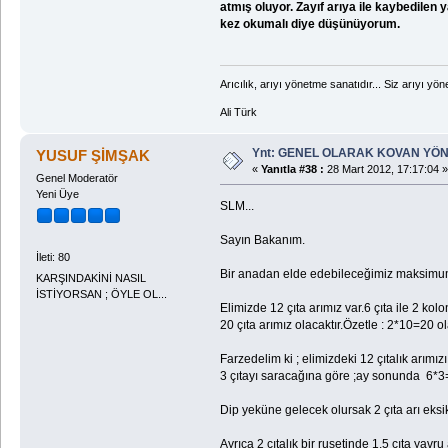
atmış oluyor. Zayıf arıya ile kaybedilen 
kez okumalı diye düşünüyorum.
Arıcılık, arıyı yönetme sanatıdır... Siz arıyı yöne
Ali Türk
Ynt: GENEL OLARAK KOVAN YÖN
YUSUF ŞİMŞAK
«
Yanıtla #38 :
28 Mart 2012, 17:17:04 »
Genel Moderatör
Yeni Üye
SLM...
Sayın Bakanım.
İleti: 80
Bir anadan elde edebileceğimiz maksimum 
KARŞINDAKİNİ NASIL
İSTİYORSAN ; ÖYLE OL...
Elimizde 12 çıta arımız var.6 çıta ile 2 ko
20 çıta arımız olacaktır.Özetle : 2*10=20 ol
Farzedelim ki ; elimizdeki 12 çıtalık arımız
3 çıtayı saracağına göre ;ay sonunda 6*3=1
Dip yeküne gelecek olursak 2 çıta arı eks
Ayrıca 2 çıtalık bir ruşetinde 1,5 çıta yavr