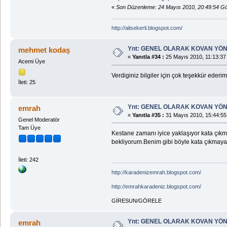
«
Son Düzenleme: 24 Mayıs 2010, 20:49:54 Gö
http://alisekerli.blogspot.com/
Ynt: GENEL OLARAK KOVAN YÖN
mehmet kodaş
«
Yanıtla #34 :
25 Mayıs 2010, 11:13:37
Acemi Üye
Verdiginiz bilgiler için çok teşekkür ederi
İleti: 25
Ynt: GENEL OLARAK KOVAN YÖN
emrah
«
Yanıtla #35 :
31 Mayıs 2010, 15:44:55
Genel Moderatör
Tam Üye
Kestane zamanı iyice yaklaşıyor kata çıkma
bekliyorum.Benim gibi böyle kata çıkmayan 
İleti: 242
http://karadenizemrah.blogspot.com/
http://emrahkaradeniz.blogspot.com/
GİRESUN/GÖRELE
Ynt: GENEL OLARAK KOVAN YÖN
emrah