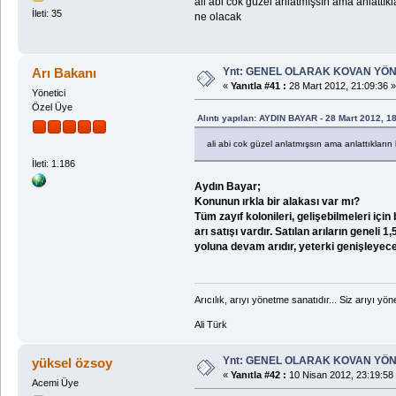
ali abi cok güzel anlatmışsın ama anlattıkla
İleti: 35
ne olacak
Ynt: GENEL OLARAK KOVAN YÖN
Arı Bakanı
«
Yanıtla #41 :
28 Mart 2012, 21:09:36 »
Yönetici
Özel Üye
Alıntı yapılan: AYDIN BAYAR - 28 Mart 2012, 1
ali abi cok güzel anlatmışsın ama anlattıkların h
İleti: 1.186
Aydın Bayar;
Konunun ırkla bir alakası var mı?
Tüm zayıf kolonileri, gelişebilmeleri içi
arı satışı vardır. Satılan arıların genel
yoluna devam arıdır, yeterki genişleyeceg
Arıcılık, arıyı yönetme sanatıdır... Siz arıyı yöne
Ali Türk
Ynt: GENEL OLARAK KOVAN YÖN
yüksel özsoy
«
Yanıtla #42 :
10 Nisan 2012, 23:19:58
Acemi Üye