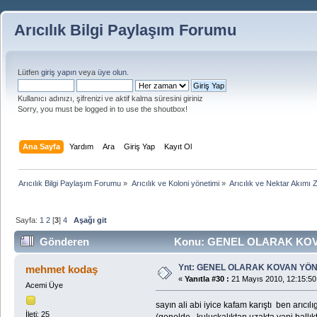
Arıcılık Bilgi Paylaşım Forumu
Lütfen
giriş yapın
veya
üye olun
.
Kullanıcı adınızı, şifrenizi ve aktif kalma süresini giriniz
Sorry, you must be logged in to use the shoutbox!
Ana Sayfa
Yardım
Ara
Giriş Yap
Kayıt Ol
Arıcılık Bilgi Paylaşım Forumu
»
Arıcılık ve Koloni yönetimi
»
Arıcılık ve Nektar Akımı 
Sayfa:
1
2
[
3
]
4
Aşağı git
Gönderen
Konu: GENEL OLARAK KOVAN
Ynt: GENEL OLARAK KOVAN YÖN
mehmet kodaş
«
Yanıtla #30 :
21 Mayıs 2010, 12:15:50
Acemi Üye
sayın ali abi iyice kafam karıştı ben arıc
İleti: 25