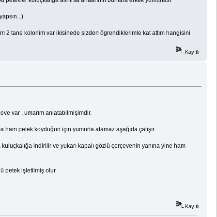
, bu petekler kuluçkalığa alınırsa anaarının bunlara erkek yumurtası
yapsın...)
m 2 tane kolonim var ikisinede sizden ögrendiklerimle kat attım hangisini
Kayıtlı
çeve var , umarım anlatabilmişimdir.
a ham petek koyduğun için yumurta atamaz aşağıda çalışır.
kuluçkalığa indirilir ve yukarı kapalı gözlü çerçevenin yanına yine ham
 petek işletilmiş olur.
Kayıtlı