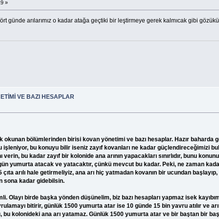
19 »
t günde arılarımız o kadar atağa geçtiki bir leştirmeye gerek kalmıcak gibi gözüküyor
ETİMİ VE BAZI HESAPLAR
 okunan bölümlerinden birisi kovan yönetimi ve bazı hesaplar. Hazır baharda gel
nu işleniyor, bu konuyu bilir iseniz zayıf kovanları ne kadar güçlendireceğimizi
nı verin, bu kadar zayıf bir kolonide ana arının yapacakları sınırlıdır, bunu konun
ı 10 gün yumurta atacak ve yatacaktır, çünkü mevcut bu kadar. Peki, ne zaman kad
-5 çıta arılı hale getirmeliyiz, ana arı hiç yatmadan kovanın bir ucundan başlayıp
n sona kadar gidebilsin.
i. Olayı birde başka yönden düşünelim, biz bazı hesapları yapmaz isek kayıbımız
avrulamayı bitirir, günlük 1500 yumurta atar ise 10 günde 15 bin yavru atılır ve 
, bu kolonideki ana arı yatamaz. Günlük 1500 yumurta atar ve bir baştan bir b