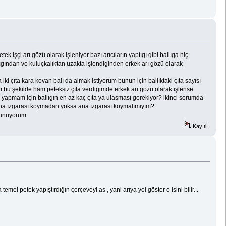
 işçi arı gözü olarak işleniyor bazı arıcıların yaptıgı gibi ballıga hiç
ıgından ve kuluçkalıktan uzakta işlendiginden erkek arı gözü olarak
 çıta kara kovan balı da almak istiyorum bunun için ballıktaki çıta sayısı
 bu şekilde ham peteksiz çıta verdigimde erkek arı gözü olarak işlense
yapmam için ballıgın en az kaç çıta ya ulaşması gerekiyor? ikinci sorumda
ya ana ızgarası koymadan yoksa ana ızgarası koymalımıyım?
 sunuyorum
Kayıtlı
l petek yapıştırdığın çerçeveyi as , yani arıya yol göster o işini bilir...