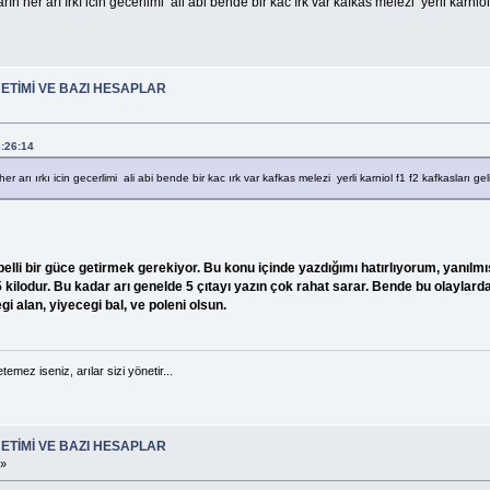
rın her arı ırkı icin gecerlimi ali abi bende bir kac ırk var kafkas melezi yerli karnio
ETİMİ VE BAZI HESAPLAR
8:26:14
er arı ırkı icin gecerlimi ali abi bende bir kac ırk var kafkas melezi yerli karniol f1 f2 kafkasları g
n belli bir güce getirmek gerekiyor. Bu konu içinde yazdığımı hatırlıyorum, yanıl
i 1,5 kilodur. Bu kadar arı genelde 5 çıtayı yazın çok rahat sarar. Bende bu olayl
i alan, yiyecegi bal, ve poleni olsun.
temez iseniz, arılar sizi yönetir...
ETİMİ VE BAZI HESAPLAR
 »