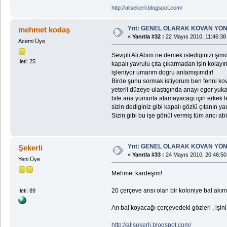
http://alisekerli.blogspot.com/
Ynt: GENEL OLARAK KOVAN YÖN
mehmet kodaş
«
Yanıtla #32 :
22 Mayıs 2010, 11:46:38
Acemi Üye
Sevgili Ali Abim ne demek istediginizi şimd
İleti: 25
kapalı yavrulu çıta çıkarmadan işin kolay
işleniyor umarım dogru anlamışımdır!
Birde şunu sormak istiyorum ben fenni kova
yeterli düzeye ulaştıgında anayı eger yuk
bile ana yumurta atamayacagı için erkek l
sizin dediginiz gibi kapalı gözlü çıtanın 
Sizin gibi bu işe gönül vermiş tüm arıcı a
Ynt: GENEL OLARAK KOVAN YÖN
Şekerli
«
Yanıtla #33 :
24 Mayıs 2010, 20:46:50
Yeni Üye
Mehmet kardeşim!
20 çerçeve arısı olan bir koloniye bal akım
İleti: 89
Arı bal koyacağı çerçevedeki gözleri , işin
http://alisekerli.blogspot.com/