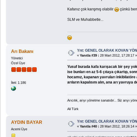
Kafanız çok karışmış olabilir
çünkü beni
SLM ve Muhabbetle...
Ynt: GENEL OLARAK KOVAN YÖN
Arı Bakanı
«
Yanıtla #39 :
28 Mart 2012, 17:28:17 »
Yönetici
Özel Üye
Yusuf burada kafa karışacak bir şey yok, 
ise bunları en az 5-6 çıtaya çıkartıp, s
hocamız, kapanan yavruları inkibilatöre 
arıların kapalısını alın, ana arı yavruya
İleti: 1.186
Arıcılık, arıyı yönetme sanatıdır... Siz arıyı yöne
Ali Türk
Ynt: GENEL OLARAK KOVAN YÖN
AYDIN BAYAR
«
Yanıtla #40 :
28 Mart 2012, 18:26:14 »
Acemi Üye