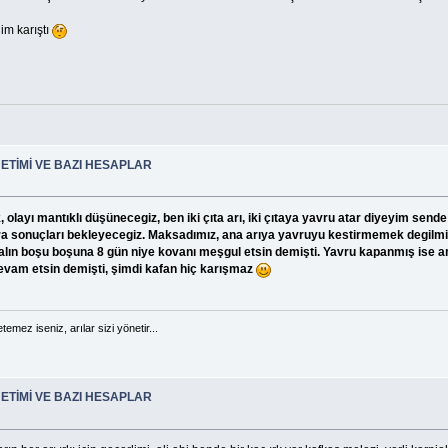
m karıştı
ETİMİ VE BAZI HESAPLAR
olayı mantıklı düşünecegiz, ben iki çıta arı, iki çıtaya yavru atar diyeyim send
onra sonuçları bekleyecegiz. Maksadımız, ana arıya yavruyu kestirmemek degilmi
alın boşu boşuna 8 gün niye kovanı meşgul etsin demişti. Yavru kapanmış ise arıl
 devam etsin demişti, şimdi kafan hiç karışmaz
temez iseniz, arılar sizi yönetir...
ETİMİ VE BAZI HESAPLAR