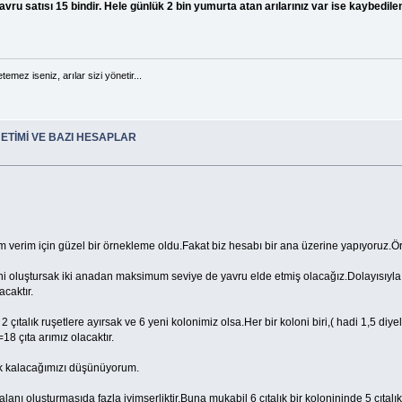
yavru satısı 15 bindir. Hele günlük 2 bin yumurta atan arılarınız var ise kaybedil
temez iseniz, arılar sizi yönetir...
ETİMİ VE BAZI HESAPLAR
verim için güzel bir örnekleme oldu.Fakat biz hesabı bir ana üzerine yapıyoruz.Ör
loni oluştursak iki anadan maksimum seviye de yavru elde etmiş olacağız.Dolayısıyla 6
acaktır.
ı 2 çıtalık ruşetlere ayırsak ve 6 yeni kolonimiz olsa.Her bir koloni biri,( hadi 1,5 
8 çıta arımız olacaktır.
ik kalacağımızı düşünüyorum.
u alanı oluşturmasıda fazla iyimserliktir.Buna mukabil 6 çıtalık bir kolonininde 5 çıtal