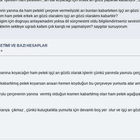
ta işletilen ham petekleri , arı bal koyacağı için erkek arı gözü yaparak kabartıyor 
rin yanına da ham petekli çerçeve vermeliyizki arı bunları kabartırken işçi arı gözü 
m ham petek erkek arı gözü olarakmı işçi arı gözü olarakmı kabartılır?
igim için dogruyu anlayamadım yoksa dil sürçmesimi oldu bilgilendirirseniz seviniri
lerim sekteye ugradı kafam çok karıştı ne yapmalıyım? saygılar sunuyorum
ETİMİ VE BAZI HESAPLAR
 »
 yanına koyacağın ham petek işçi arı gözlü olarak işlenir çünkü yanında yavrulu çer
na kabartılmış petek koyarsan anaarı hemen koyduğun bu çerçeveye yumurta atar am
avrulu çerçevenin yanına vermiş olduğun kısmen kabartılmış olan ham petek aşağıya 
arıya çıkmaz , çünkü kuluçkalıkta yumurta için devamlı boş yer olur ve işçi arı gözlü