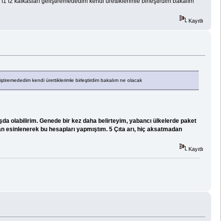
l f1 f2 kafkasları geliştiremededim kendi ürettiklerimle birleştirdim bakalım
Kayıtlı
eliştiremededim kendi ürettiklerimle birleştirdim bakalım ne olacak
mışda olabilirim. Genede bir kez daha belirteyim, yabancı ülkelerde paket
ardan esinlenerek bu hesapları yapmıştım. 5 Çıta arı, hiç aksatmadan
Kayıtlı