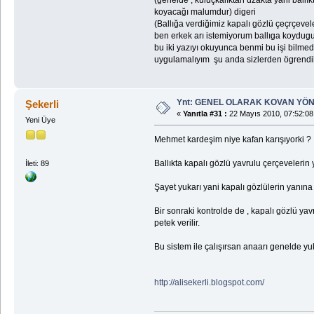
(genelde , kuluçkalıktan uzakta yani ballık
koyacağı malumdur) digeri
(Ballığa verdiğimiz kapalı gözlü çeçrçevele
ben erkek arı istemiyorum ballıga koydugu
bu iki yazıyı okuyunca benmi bu işi bilmed
uygulamalıyım şu anda sizlerden ögrendik
Ynt: GENEL OLARAK KOVAN YÖN
Şekerli
«
Yanıtla #31 :
22 Mayıs 2010, 07:52:08
Yeni Üye
Mehmet kardeşim niye kafan karışıyorki ?
Ballıkta kapalı gözlü yavrulu çerçevelerin
İleti: 89
Şayet yukarı yani kapalı gözlülerin yanı
Bir sonraki kontrolde de , kapalı gözlü y
petek verilir.
Bu sistem ile çalışırsan anaarı genelde yuk
http://alisekerli.blogspot.com/