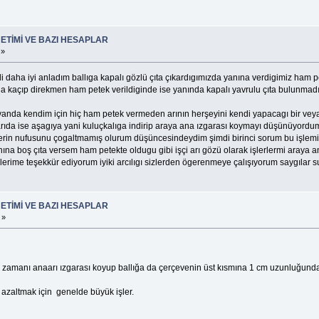
ETİMİ VE BAZI HESAPLAR
 »
i daha iyi anladım ballıga kapalı gözlü çıta çıkardıgımızda yanına verdigimiz ham petek
ına kaçıp direkmen ham petek verildiginde ise yanında kapalı yavrulu çıta bulunmad
nda kendim için hiç ham petek vermeden arının herşeyini kendi yapacagı bir veya iki
arıda ise aşagıya yani kuluçkalıga indirip araya ana ızgarası koymayı düşünüyordum
erin nufusunu çogaltmamış olurum düşüncesindeydim şimdi birinci sorum bu işlemi 
yanına boş çıta versem ham petekte oldugu gibi işçi arı gözü olarak işlerlermi ara
bilerime teşekkür ediyorum iyiki arcılıgı sizlerden ögerenmeye çalışıyorum saygılar
ETİMİ VE BAZI HESAPLAR
 »
 zamanı anaarı ızgarası koyup ballığa da çerçevenin üst kısmına 1 cm uzunluğunda teme
i azaltmak için genelde büyük işler.