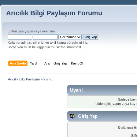
Arıcılık Bilgi Paylaşım Forumu
Lütfen
giriş yapın
veya
üye olun
.
Kullanıcı adınızı, şifrenizi ve aktif kalma süresini giriniz
Sorry, you must be logged in to use the shoutbox!
Ana Sayfa
Yardım
Ara
Giriş Yap
Kayıt Ol
Arıcılık Bilgi Paylaşım Forumu
Uyarı!
Sadece kayıtl
Lütfen giriş yapın veya
kayıt
Giriş Yap
Kullanıcı A
Şif