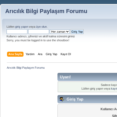
Arıcılık Bilgi Paylaşım Forumu
Lütfen
giriş yapın
veya
üye olun
.
Kullanıcı adınızı, şifrenizi ve aktif kalma süresini giriniz
Sorry, you must be logged in to use the shoutbox!
Ana Sayfa
Yardım
Ara
Giriş Yap
Kayıt Ol
Arıcılık Bilgi Paylaşım Forumu
Uyarı!
Sadece kayıtl
Lütfen giriş yapın veya
kayıt
Giriş Yap
Kullanıcı A
Şif