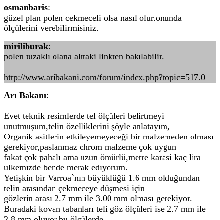
osmanbaris
:
güzel plan polen cekmeceli olsa nasıl olur.onunda
ölçülerini verebilirmisiniz.
miriliburak
:
polen tuzaklı olana alttaki linkten bakılabilir.
http://www.aribakani.com/forum/index.php?topic=517.0
Arı Bakanı
:
Evet teknik resimlerde tel ölçüleri belirtmeyi
unutmuşum,telin özelliklerini şöyle anlatayım,
Organik asitlerin etkileyemeyeceği bir malzemeden olması
gerekiyor,paslanmaz chrom malzeme çok uygun
fakat çok pahalı ama uzun ömürlü,metre karasi kaç lira
ülkemizde bende merak ediyorum.
Yetişkin bir Varroa`nın büyüklüğü 1.6 mm olduğundan
telin arasından çekmeceye düşmesi için
gözlerin arası 2.7 mm ile 3.00 mm olması gerekiyor.
Buradaki kovan tabanları teli göz ölçüleri ise 2.7 mm ile
2.8 mm oluyor,bu ölçülerde