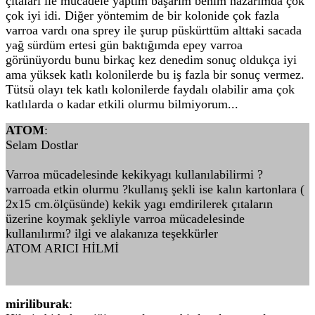
çıtaları ile mücadele yaptım başarım benim nazarımda çok
çok iyi idi. Diğer yöntemim de bir kolonide çok fazla
varroa vardı ona sprey ile şurup püskürttüm alttaki sacada
yağ sürdüm ertesi gün baktığımda epey varroa
görünüyordu bunu birkaç kez denedim sonuç oldukça iyi
ama yüksek katlı kolonilerde bu iş fazla bir sonuç vermez.
Tütsü olayı tek katlı kolonilerde faydalı olabilir ama çok
katlılarda o kadar etkili olurmu bilmiyorum...
ATOM
:
Selam Dostlar
Varroa mücadelesinde kekikyagı kullanılabilirmi ?
varroada etkin olurmu ?kullanış şekli ise kalın kartonlara (
2x15 cm.ölçüsünde) kekik yagı emdirilerek çıtaların
üzerine koymak şekliyle varroa mücadelesinde
kullanılırmı? ilgi ve alakanıza teşekkürler
ATOM ARICI HİLMİ
miriliburak
: