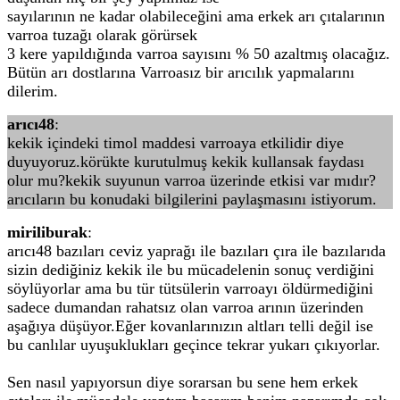
sayılarının ne kadar olabileceğini ama erkek arı çıtalarının
varroa tuzağı olarak görürsek
3 kere yapıldığında varroa sayısını % 50 azaltmış olacağız.
Bütün arı dostlarına Varroasız bir arıcılık yapmalarını
dilerim.
arıcı48
:
kekik içindeki timol maddesi varroaya etkilidir diye
duyuyoruz.körükte kurutulmuş kekik kullansak faydası
olur mu?kekik suyunun varroa üzerinde etkisi var mıdır?
arıcıların bu konudaki bilgilerini paylaşmasını istiyorum.
miriliburak
:
arıcı48 bazıları ceviz yaprağı ile bazıları çıra ile bazılarıda
sizin dediğiniz kekik ile bu mücadelenin sonuç verdiğini
söylüyorlar ama bu tür tütsülerin varroayı öldürmediğini
sadece dumandan rahatsız olan varroa arının üzerinden
aşağıya düşüyor.Eğer kovanlarınızın altları telli değil ise
bu canlılar uyuşuklukları geçince tekrar yukarı çıkıyorlar.
Sen nasıl yapıyorsun diye sorarsan bu sene hem erkek