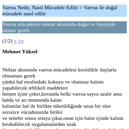
Varroa Nedir, Nasıl Mücadele Edilir > Varroa ile doğal
mücadele nasıl edilir
Varroa mücadelesi nektar akımında doğal ve biyolojik
olması gerek.
(1/2)
>
>>
Mehmet Yüksel
:
Nektar akımında varroa mücadelesi kesinlikle ilaçlarla
olmaması gerek
çünkü bal etrafındaki kokuyu ve olumsuz kalıntı
yapabilecek tehlikeli maddeleri
hemen içine çeker,kovanda belki varroa sayısı azalır ama
balda ve arı mumunda kalan
kalıntılar bal ile birlikte tüketildiğinde uzun bir süre
sezsizce vücudunuzda birikir
ve seneler sonra ortaya çıkar,onun için balın içinde kalıntı
bırakabilecek uygulamalardan uzak