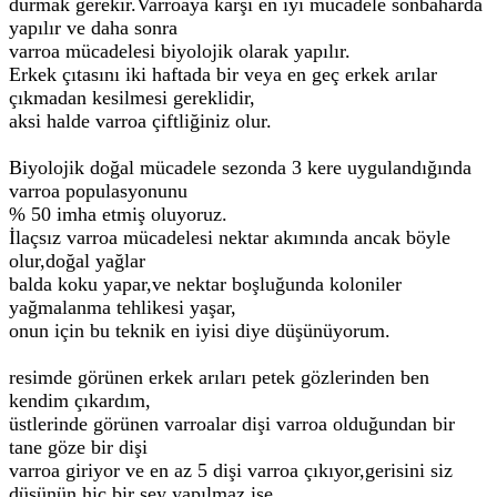
durmak gerekir.Varroaya karşı en iyi mücadele sonbaharda
yapılır ve daha sonra
varroa mücadelesi biyolojik olarak yapılır.
Erkek çıtasını iki haftada bir veya en geç erkek arılar
çıkmadan kesilmesi gereklidir,
aksi halde varroa çiftliğiniz olur.
Biyolojik doğal mücadele sezonda 3 kere uygulandığında
varroa populasyonunu
% 50 imha etmiş oluyoruz.
İlaçsız varroa mücadelesi nektar akımında ancak böyle
olur,doğal yağlar
balda koku yapar,ve nektar boşluğunda koloniler
yağmalanma tehlikesi yaşar,
onun için bu teknik en iyisi diye düşünüyorum.
resimde görünen erkek arıları petek gözlerinden ben
kendim çıkardım,
üstlerinde görünen varroalar dişi varroa olduğundan bir
tane göze bir dişi
varroa giriyor ve en az 5 dişi varroa çıkıyor,gerisini siz
düşünün hiç bir şey yapılmaz ise