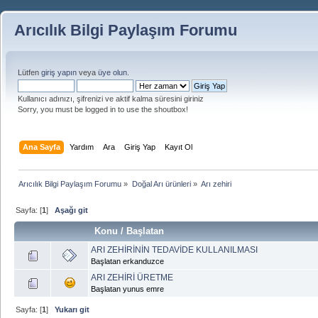
Arıcılık Bilgi Paylaşım Forumu
Lütfen
giriş yapın
veya
üye olun
.
Kullanıcı adınızı, şifrenizi ve aktif kalma süresini giriniz
Sorry, you must be logged in to use the shoutbox!
Ana Sayfa
Yardım
Ara
Giriş Yap
Kayıt Ol
Arıcılık Bilgi Paylaşım Forumu
»
Doğal Arı ürünleri
»
Arı zehiri
Sayfa: [
1
]
Aşağı git
Konu
/
Başlatan
ARI ZEHİRİNİN TEDAVİDE KULLANILMASI
Başlatan erkanduzce
ARI ZEHİRİ ÜRETME
Başlatan yunus emre
Sayfa: [
1
]
Yukarı git