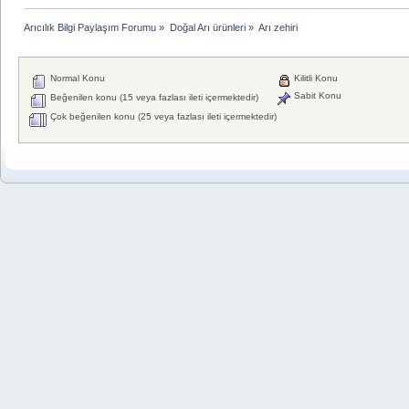
Arıcılık Bilgi Paylaşım Forumu
»
Doğal Arı ürünleri
»
Arı zehiri
Normal Konu
Kilitli Konu
Sabit Konu
Beğenilen konu (15 veya fazlası ileti içermektedir)
Çok beğenilen konu (25 veya fazlası ileti içermektedir)