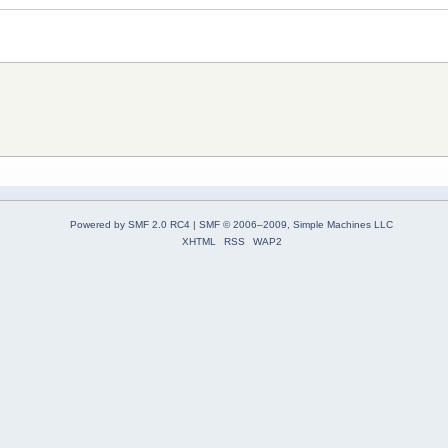
Powered by SMF 2.0 RC4
|
SMF © 2006–2009, Simple Machines LLC
XHTML
RSS
WAP2