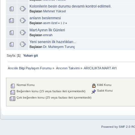
Kolonilerin besin durumu devamlı kontrol edilmeli.
Başlatan
Mehmet Yüksel
arıların beslenmesi
Başlatan
asım özel
«
1
2
»
Mart Ayının İlk Günleri
Başlatan
emrah
Yeni senenin ilk hazırlıkları...
Başlatan
Dr. Muhteşem Turunç
Sayfa: [
1
]
Yukarı git
Arıcılık Bilgi Paylaşım Forumu
»
Arıcının Takvimi
»
ARICILIKTA MART AYI
Normal Konu
Kilitli Konu
Sabit Konu
Beğenilen konu (15 veya fazlası ileti içermektedir)
Çok beğenilen konu (25 veya fazlası ileti içermektedir)
Powered by SMF 2.0 R