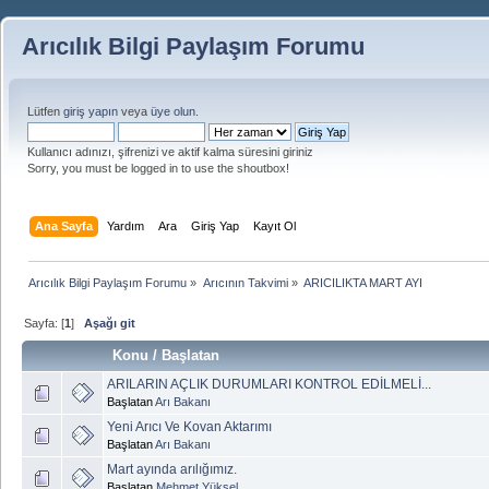
Arıcılık Bilgi Paylaşım Forumu
Lütfen
giriş yapın
veya
üye olun
.
Kullanıcı adınızı, şifrenizi ve aktif kalma süresini giriniz
Sorry, you must be logged in to use the shoutbox!
Ana Sayfa
Yardım
Ara
Giriş Yap
Kayıt Ol
Arıcılık Bilgi Paylaşım Forumu
»
Arıcının Takvimi
»
ARICILIKTA MART AYI
Sayfa: [
1
]
Aşağı git
Konu
/
Başlatan
ARILARIN AÇLIK DURUMLARI KONTROL EDİLMELİ...
Başlatan
Arı Bakanı
Yeni Arıcı Ve Kovan Aktarımı
Başlatan
Arı Bakanı
Mart ayında arılığımız.
Başlatan
Mehmet Yüksel