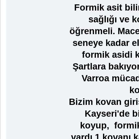
Formik asit bili
sağlığı ve k
öğrenmeli. Mace
seneye kadar e
formik asidi 
Şartlara bakıyor
Varroa mücade
ko
Bizim kovan giri
Kayseri'de b
koyup, formik
vardı 1 kovanı k