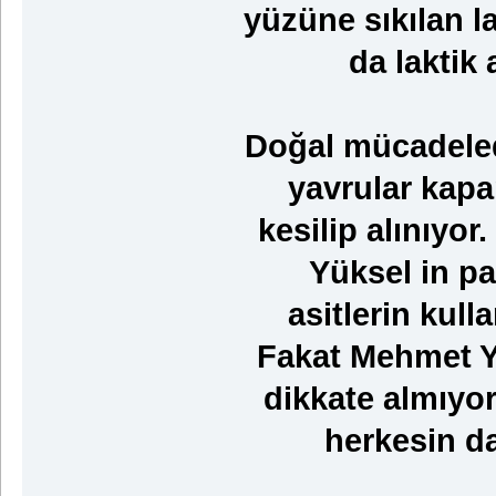
yüzüne sıkılan la
da laktik 
Doğal mücadelede
yavrular kapa
kesilip alınıyo
Yüksel in p
asitlerin kul
Fakat Mehmet Yü
dikkate almıyo
herkesin da