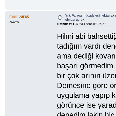
Ynt: Varroa mücadelesi nektar akı
miriliburak
olması gerek.
Ziyaretçi
«
Yanıtla #4 :
25 Eylül 2010, 08:15:17 »
Hilmi abi bahsett
tadığım vardı den
ama dediği kovanl
başarı görmedim. 
bir çok arının üz
Demesine göre önc
uygulama yapıp ko
görünce işe yarad
denedim lakin hiç