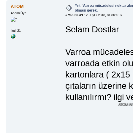
Ynt: Varroa mücadelesi nektar akı
ATOM
olması gerek.
Acemi Üye
«
Yanıtla #3 :
25 Eylül 2010, 01:06:10 »
Selam Dostlar
İleti: 21
Varroa mücadelesi
varroada etkin olu
kartonlara ( 2x15
çıtaların üzerine
kullanılırmı? ilgi
ATOM ARICI HİLMİ