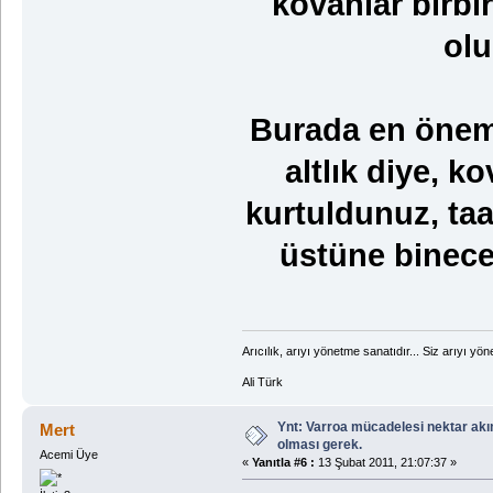
kovanlar birbi
olu
Burada en öneml
altlık diye, k
kurtuldunuz, ta
üstüne binece
Arıcılık, arıyı yönetme sanatıdır... Siz arıyı yöne
Ali Türk
Ynt: Varroa mücadelesi nektar akı
Mert
olması gerek.
Acemi Üye
«
Yanıtla #6 :
13 Şubat 2011, 21:07:37 »