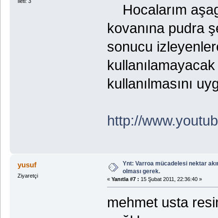
İleti: 3
Hocalarım aşagıd
kovanına pudra şe
sonucu izleyenlere
kullanılamayacak 
kullanılmasını u
http://www.yout
Ynt: Varroa mücadelesi nektar akı
yusuf
olması gerek.
Ziyaretçi
«
Yanıtla #7 :
15 Şubat 2011, 22:36:40 »
mehmet usta resim