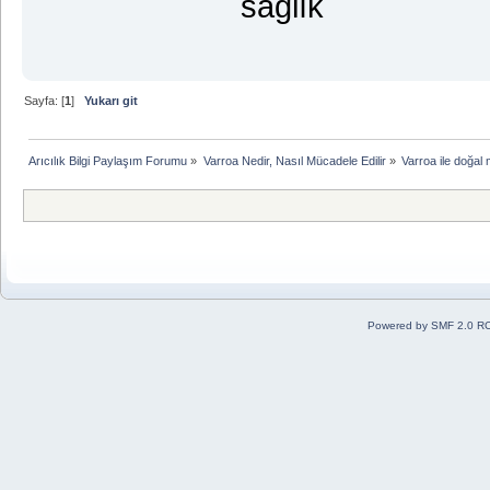
sağlık
Sayfa: [
1
]
Yukarı git
Arıcılık Bilgi Paylaşım Forumu
»
Varroa Nedir, Nasıl Mücadele Edilir
»
Varroa ile doğal 
Powered by SMF 2.0 R