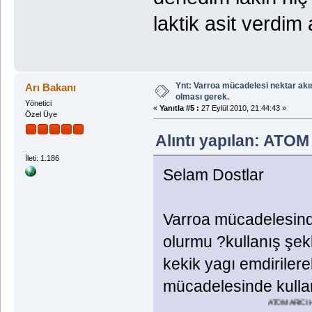
laktik asit verdim
Ynt: Varroa mücadelesi nektar akı
Arı Bakanı
olması gerek.
Yönetici
«
Yanıtla #5 :
27 Eylül 2010, 21:44:43 »
Özel Üye
Alıntı yapılan: ATOM 
İleti: 1.186
Selam Dostlar
Varroa mücadelesinde
olurmu ?kullanış şekl
kekik yagı emdirilere
mücadelesinde kullanı
ATOM ARICI HİLMİ