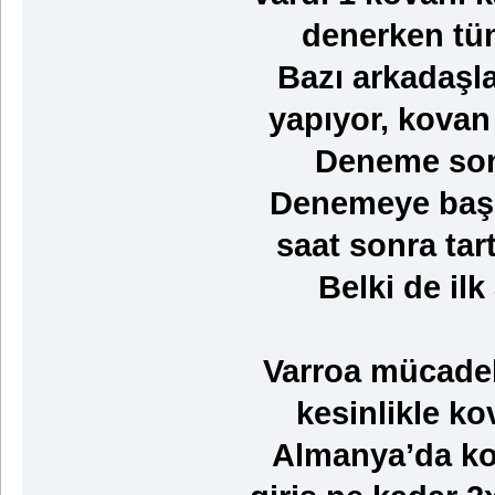
denerken tü
Bazı arkadaşl
yapıyor, kovan 
Deneme sonu
Denemeye başla
saat sonra tar
Belki de il
Varroa mücadel
kesinlikle ko
Almanya’da kov