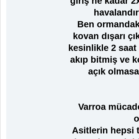
giriş ne kadar 2
havalandır
Ben ormandaki
kovan dışarı çı
kesinlikle 2 saat
akıp bitmiş ve k
açık olmasay
Varroa mücadel
o
Asitlerin hepsi 