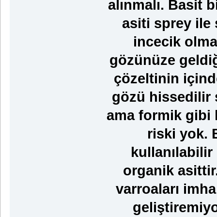
alınmalı. Basit b
asiti sprey ile
incecik olmal
gözünüze geldiğ
çözeltinin içind
gözü hissedilir 
ama formik gibi 
riski yok.
kullanılabili
organik asitti
varroaları imha
geliştiremiyor