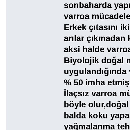
sonbaharda yapı
varroa mücadelesi
Erkek çıtasını ik
arılar çıkmadan k
aksi halde varroa 
Biyolojik doğal
uygulandığında
% 50 imha etmiş
İlaçsız varroa m
böyle olur,doğal
balda koku yapa
yağmalanma tehl