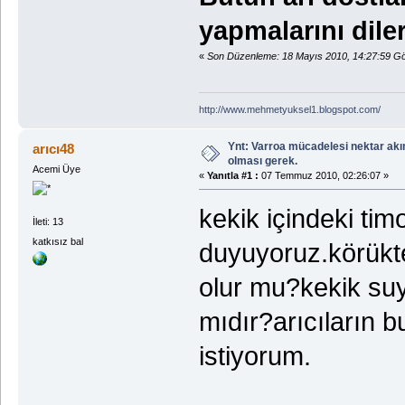
yapmalarını dile
«
Son Düzenleme: 18 Mayıs 2010, 14:27:59 G
http://www.mehmetyuksel1.blogspot.com/
Ynt: Varroa mücadelesi nektar akı
arıcı48
olması gerek.
Acemi Üye
«
Yanıtla #1 :
07 Temmuz 2010, 02:26:07 »
kekik içindeki tim
İleti: 13
katkısız bal
duyuyoruz.körükte
olur mu?kekik suy
mıdır?arıcıların b
istiyorum.