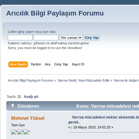
Arıcılık Bilgi Paylaşım Forumu
Lütfen
giriş yapın
veya
üye olun
.
Kullanıcı adınızı, şifrenizi ve aktif kalma süresini giriniz
Sorry, you must be logged in to use the shoutbox!
Ana Sayfa
Yardım
Ara
Giriş Yap
Kayıt Ol
Arıcılık Bilgi Paylaşım Forumu
»
Varroa Nedir, Nasıl Mücadele Edilir
»
Varroa ile doğal 
Sayfa: [
1
]
Aşağı git
Gönderen
Konu: Varroa mücadelesi nekt
defa)
Varroa mücadelesi nektar akımında doğ
Mehmet Yüksel
gerek.
Tam Üye
«
:
18 Mayıs 2010, 14:02:25 »