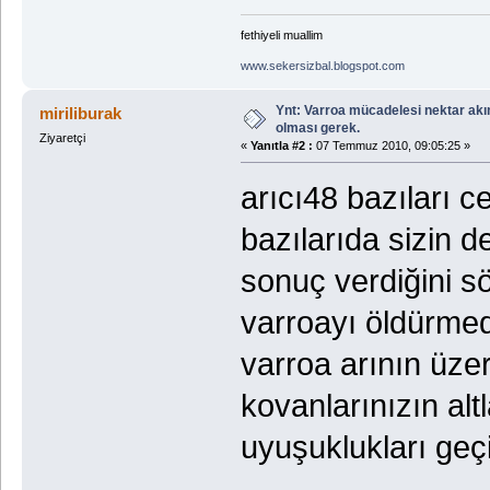
fethiyeli muallim
www.sekersizbal.blogspot.com
Ynt: Varroa mücadelesi nektar akı
miriliburak
olması gerek.
Ziyaretçi
«
Yanıtla #2 :
07 Temmuz 2010, 09:05:25 »
arıcı48 bazıları ce
bazılarıda sizin d
sonuç verdiğini sö
varroayı öldürme
varroa arının üze
kovanlarınızın altla
uyuşuklukları geçi