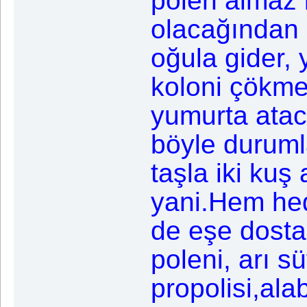
polen almaz 
olacağından i
oğula gider, 
koloni çökme
yumurta atac
böyle duruml
taşla iki kuş
yani.Hem hede
de eşe dosta
poleni, arı s
propolisi,alab