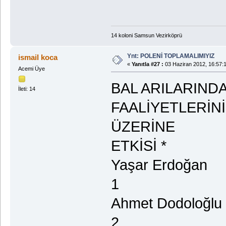
14 koloni Samsun Vezirköprü
Ynt: POLENİ TOPLAMALIMIYIZ
ismail koca
«
Yanıtla #27 :
03 Haziran 2012, 16:57:
Acemi Üye
BAL ARILARINDA 
İleti: 14
FAALİYETLERİNİ
ÜZERİNE
ETKİSİ *
Yaşar Erdoğan
1
Ahmet Dodoloğlu
2