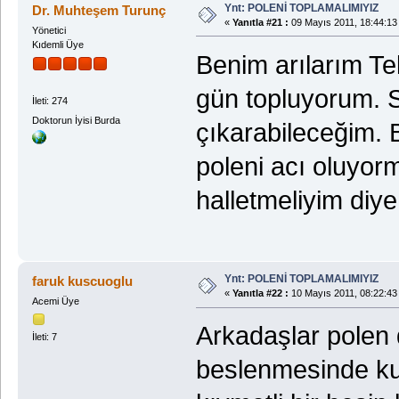
Ynt: POLENİ TOPLAMALIMIYIZ
Dr. Muhteşem Turunç
«
Yanıtla #21 :
09 Mayıs 2011, 18:44:13
Yönetici
Kıdemli Üye
Benim arılarım Te
gün topluyorum. Sa
İleti: 274
Doktorun İyisi Burda
çıkarabileceğim. 
poleni acı oluyor
halletmeliyim di
Ynt: POLENİ TOPLAMALIMIYIZ
faruk kuscuoglu
«
Yanıtla #22 :
10 Mayıs 2011, 08:22:43
Acemi Üye
Arkadaşlar polen d
İleti: 7
beslenmesinde kul