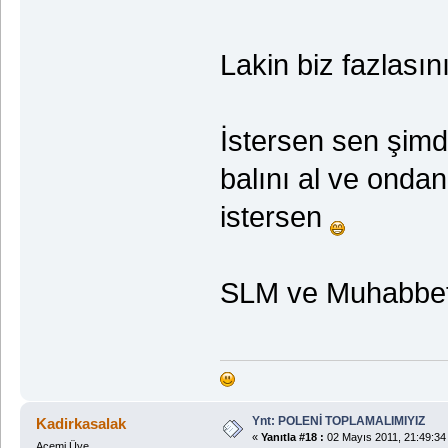
Lakin biz fazlasını
İstersen sen şimd
balını al ve ondan
istersen
SLM ve Muhabbetl
Ynt: POLENİ TOPLAMALIMIYIZ
Kadirkasalak
«
Yanıtla #18 :
02 Mayıs 2011, 21:49:34
Acemi Üye