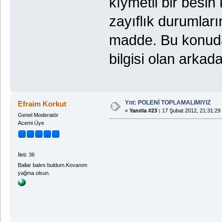
kıymetli bir besin
zayıflık durumları
madde. Bu konuda
bilgisi olan arka
Ynt: POLENİ TOPLAMALIMIYIZ
Efraim Korkut
«
Yanıtla #23 :
17 Şubat 2012, 21:31:29
Genel Moderatör
Acemi Üye
İleti: 36
Ballar balını buldum.Kovanım
yağma olsun.