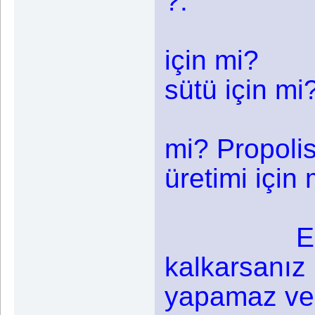
?.
Zevk 
için mi? 
sütü için mi
Arı zeh
mi? Propoli
üretimi için 
Yoksa 
Eğer he
kalkarsanız 
yapamaz ve 