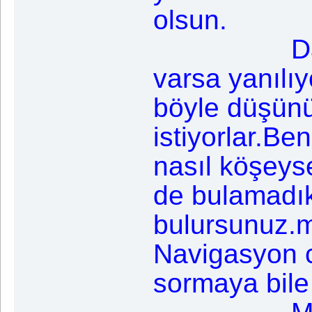
olsun.
Dalga ge
varsa yanılı
böyle düşün
istiyorlar.B
nasıl köşeyse
de bulamadık
bulursunuz.m
Navigasyon c
sormaya bile