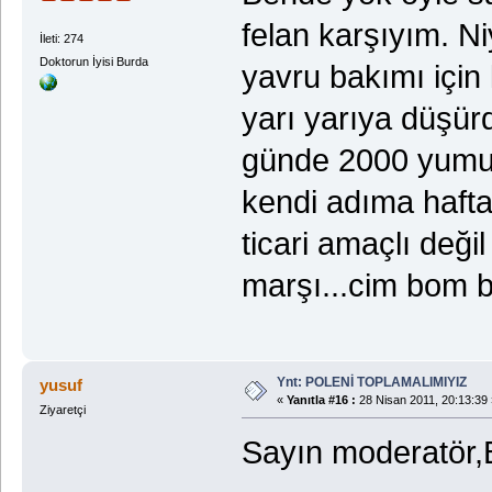
felan karşıyım. 
İleti: 274
Doktorun İyisi Burda
yavru bakımı için 
yarı yarıya düşür
günde 2000 yumurt
kendi adıma hafta
ticari amaçlı deği
marşı...cim bom
Ynt: POLENİ TOPLAMALIMIYIZ
yusuf
«
Yanıtla #16 :
28 Nisan 2011, 20:13:39 
Ziyaretçi
Sayın moderatör,Bu