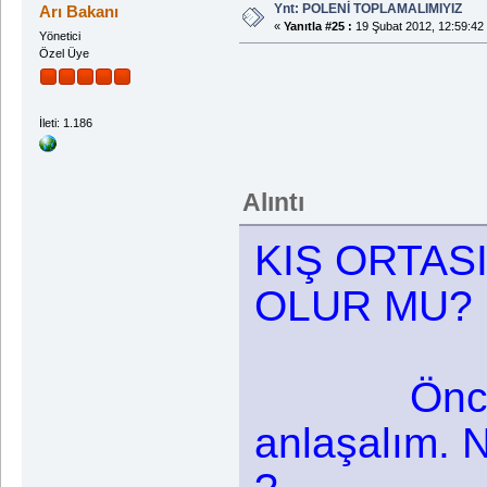
Ynt: POLENİ TOPLAMALIMIYIZ
Arı Bakanı
«
Yanıtla #25 :
19 Şubat 2012, 12:59:42
Yönetici
Özel Üye
İleti: 1.186
Alıntı
KIŞ ORTAS
OLUR MU?
Önce 
anlaşalım. N