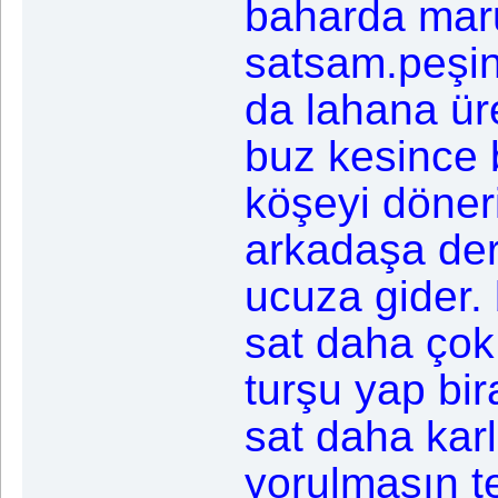
baharda mar
satsam.peşi
da lahana üre
buz kesince 
köşeyi döne
arkadaşa der
ucuza gider. 
sat daha çok
turşu yap bi
sat daha karl
yorulmasın te