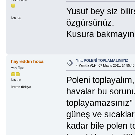
Yusuf bey siz bili
İleti: 26
özgürsünüz.
Kusura bakmayın b
Ynt: POLENİ TOPLAMALIMIYIZ
hayreddin hoca
«
Yanıtla #19 :
07 Mayıs 2011, 14:55:48
Yeni Üye
Poleni toplayalım
İleti: 68
üreten türkiye
havalar bu sorunu
toplayamazsınız" 
güneş ve sıcaklar
kadar bile polen t