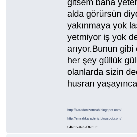
gitsem bana yete
alda görürsün di
yakınmaya yok las
yetmiyor iş yok 
arıyor.Bunun gibi
her şey güllük gül
olanlarda sizin de
husran yaşayınca 
http://karadenizemrah.blogspot.com/
http://emrahkaradeniz.blogspot.com/
GİRESUN/GÖRELE