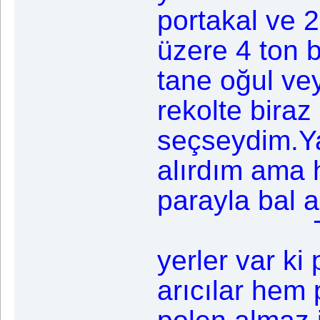
portakal ve 2
üzere 4 ton 
tane oğul v
rekolte biraz
seçseydim.Ya
alırdım ama 
parayla bal 
Tarım T
yerler var ki
arıcılar hem 