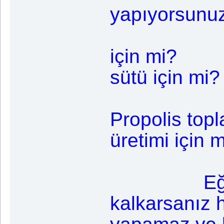
yapıyorsunuz
Zevk 
için mi? 
sütü için mi?
Arı zehi
Propolis top
üretimi için 
Yoksa h
Eğer he
kalkarsanız h