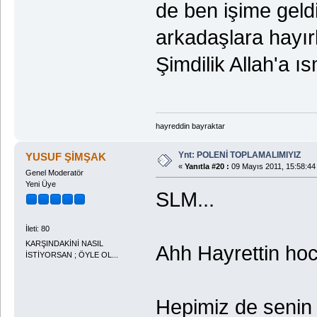
de ben işime geld
arkadaşlara hayırl
Şimdilik Allah'a ıs
hayreddin bayraktar
Ynt: POLENİ TOPLAMALIMIYIZ
YUSUF ŞİMŞAK
«
Yanıtla #20 :
09 Mayıs 2011, 15:58:44
Genel Moderatör
Yeni Üye
SLM...
İleti: 80
KARŞINDAKİNİ NASIL
Ahh Hayrettin ho
İSTİYORSAN ; ÖYLE OL...
Hepimiz de senin g