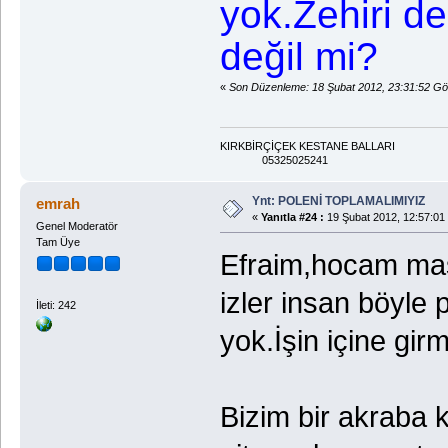
yok.Zehiri de
değil mi?
«
Son Düzenleme: 18 Şubat 2012, 23:31:52 Gö
KIRKBİRÇİÇEK KESTANE BALLARI
05325025241
Ynt: POLENİ TOPLAMALIMIYIZ
emrah
«
Yanıtla #24 :
19 Şubat 2012, 12:57:01
Genel Moderatör
Tam Üye
Efraim,hocam maşa
izler insan böyle 
İleti: 242
yok.İşin içine gir
Bizim bir akraba