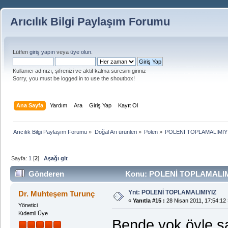
Arıcılık Bilgi Paylaşım Forumu
Lütfen
giriş yapın
veya
üye olun
.
Kullanıcı adınızı, şifrenizi ve aktif kalma süresini giriniz
Sorry, you must be logged in to use the shoutbox!
Ana Sayfa
Yardım
Ara
Giriş Yap
Kayıt Ol
Arıcılık Bilgi Paylaşım Forumu
»
Doğal Arı ürünleri
»
Polen
»
POLENİ TOPLAMALIMIY
Sayfa:
1
[
2
]
Aşağı git
Gönderen
Konu: POLENİ TOPLAMALIMIY
Ynt: POLENİ TOPLAMALIMIYIZ
Dr. Muhteşem Turunç
«
Yanıtla #15 :
28 Nisan 2011, 17:54:12 
Yönetici
Kıdemli Üye
Bende yok öyle s