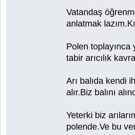
Vatandaş öğrenme
anlatmak lazım.Kı
Polen toplayınca y
tabir arıcılık kav
Arı balıda kendi ih
alır.Biz balını alı
Yeterki biz arılar
polende.Ve bu verd