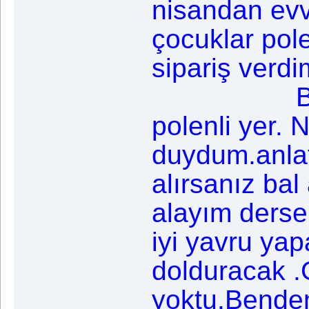
nisandan evv
çocuklar pol
sipariş verdi
Bu kadar
polenli yer. 
duydum.anla
alırsanız bal
alayım derse
iyi yavru ya
dolduracak .G
yoktu.Benden