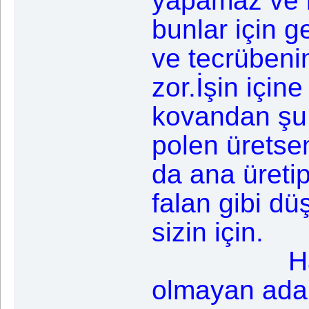
yapamaz ve 
bunlar için ge
ve tecrübenin
zor.İşin içi
kovandan şu 
polen üretse
da ana üreti
falan gibi d
sizin için.
Hayatında
olmayan adam