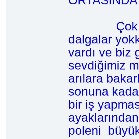
ORTASINDA 
Çok e
dalgalar yok
vardı ve biz
sevdiğimiz mü
arılara baka
sonuna kadar
bir iş yapmas
ayaklarından
poleni büyük