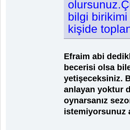
olursunuz.Ç
bilgi birikim
kişide topla
Efraim abi dedikl
becerisi olsa bi
yetişeceksiniz. 
anlayan yoktur 
oynarsanız sezo
istemiyorsunuz a