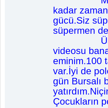
Maalesef
kadar zamanı 
gücü.Siz süpe
süpermen değ
Üstte gör
videosu bana
eminim.100 t
var.İyi de po
gün Bursalı 
yatırdım.Niç
Çocukların po