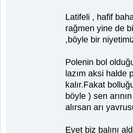
Latifeli , hafif ba
rağmen yine de bi
,böyle bir niyetim
Polenin bol olduğu
lazım aksi halde p
kalır.Fakat bolluğ
böyle ) sen arını
alırsan arı yavru
Evet biz balını al