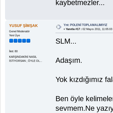
kaybetmezler...
Ynt: POLENİ TOPLAMALIMIYIZ
YUSUF ŞİMŞAK
«
Yanıtla #17 :
02 Mayıs 2011, 11:05:03
Genel Moderatör
Yeni Üye
SLM...
İleti: 80
KARŞINDAKİNİ NASIL
Adaşım.
İSTİYORSAN ; ÖYLE OL...
Yok kızdığımız fa
Ben öyle kelimel
sevmem.Ne yazıy