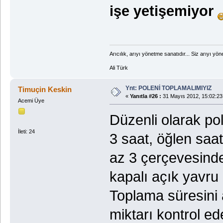
işe yetişemiyor
Arıcılık, arıyı yönetme sanatıdır... Siz arıyı yöne
Ali Türk
Ynt: POLENİ TOPLAMALIMIYIZ
Timuçin Keskin
«
Yanıtla #26 :
31 Mayıs 2012, 15:02:23
Acemi Üye
Düzenli olarak p
İleti: 24
3 saat, öğlen saat
az 3 çerçevesinde
kapalı açık yavru
Toplama süresini 
miktarı kontrol ed