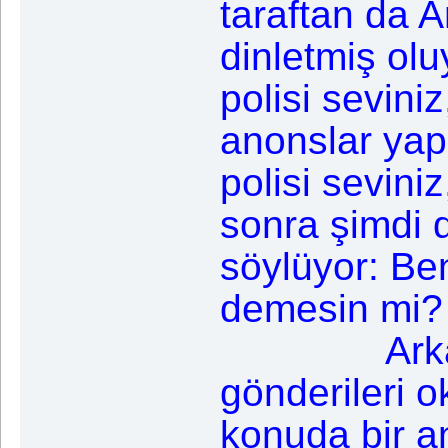
taraftan da 
dinletmiş ol
polisi seviniz
anonslar yapı
polisi seviniz
sonra şimdi
söylüyor: Be
demesin mi?
Arkadaşla
gönderileri 
konuda bir an