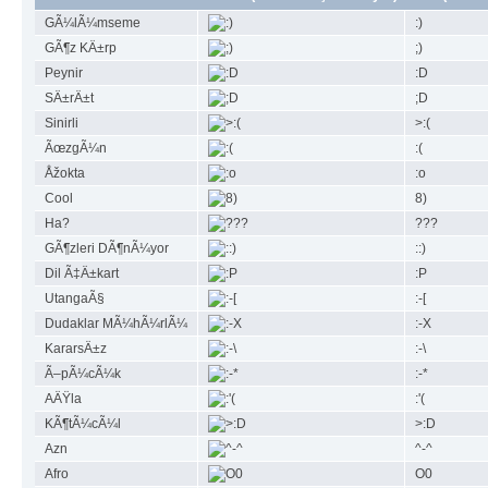
GÃ¼lÃ¼mseme
:)
GÃ¶z KÄ±rp
;)
Peynir
:D
SÄ±rÄ±t
;D
Sinirli
>:(
ÃœzgÃ¼n
:(
Åžokta
:o
Cool
8)
Ha?
???
GÃ¶zleri DÃ¶nÃ¼yor
::)
Dil Ã‡Ä±kart
:P
UtangaÃ§
:-[
Dudaklar MÃ¼hÃ¼rlÃ¼
:-X
KararsÄ±z
:-\
Ã–pÃ¼cÃ¼k
:-*
AÄŸla
:'(
KÃ¶tÃ¼cÃ¼l
>:D
Azn
^-^
Afro
O0