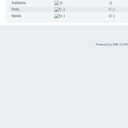
Kahkaha
:))
Polis
C:-)
Melek
O:-)
Powered by SMF 2.0 R