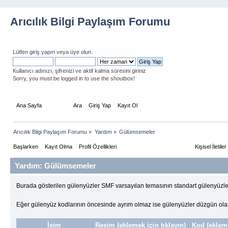
Arıcılık Bilgi Paylaşım Forumu
Lütfen
giriş yapın
veya
üye olun
.
Kullanıcı adınızı, şifrenizi ve aktif kalma süresini giriniz
Sorry, you must be logged in to use the shoutbox!
Ana Sayfa
Yardım
Ara
Giriş Yap
Kayıt Ol
Arıcılık Bilgi Paylaşım Forumu
»
Yardım
»
Gülümsemeler
Başlarken
Kayıt Olma
Profil Özellikleri
İleti Gönderme Temelleri
Kişisel İletiler
Yardım: Gülümsemeler
Burada gösterilen gülenyüzler SMF varsayılan temasının standart gülenyüzler
Eğer gülenyüz kodlarının öncesinde ayrım olmaz ise gülenyüzler düzgün ola
İsim
Resim (eklemek için tıklayın)
Kod (ekleme